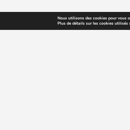
Nous utilisons des cookies pour vous off
Plus de détails sur les cookies utilisés
CHOISIR EXTRACTEUR DE JUS
COMPARE
MODÈLES ET MARQUES
Extracteur de jus Angel
BioChef Atlas, Quantum et Axis
Extracteurs de jus Hurom
Kuvings EVO820 et D9900
Extracteurs de jus Omega
Oscar DA1000 et XL
Comment choisir extracteur de jus
Comparatif extracteurs de jus