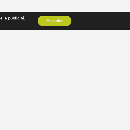
 la publicité.
Accepter
CESSOIRE EXTRACTEUR DE JUS
AUTRES PAGES
Presses à huile
Blenders
Livres
Recherches populaires
Concours
Abécédaire
Recettes de jus
FAQ