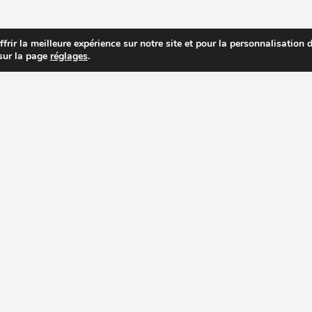
rir la meilleure expérience sur notre site et pour la personnalisation de
 sur la page
réglages
.
R PRIX DES EXTRACTEURS DE JUS
RECETTES EXTRACTEUR DE JUS
AC
PAGES IMPORTANTES
ACHETER UN EXTRACTEUR
Accessoires pour extracteurs de jus
Comparatif de prix
Les alternatives à l’extracteur de jus
Guide d’achat
Extracteur de Jus Vertical
Suggestions par gamme de prix
Extracteur de Jus Horizontal
Avis sur extracteur de jus
Extracteur de Jus Manuel
Importateurs officiels
Extracteur de Jus Electrique
Sites marchands
Rendement extracteur de jus
Extracteurs de jus d’occasion
Modes d’emploi / Manuels