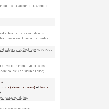
ir tous les
extracteurs de jus Angel
et
extracteur de jus horizontal
ou un
les horizontaux
. Autre format :
vertical
)
extracteur de jus électrique
. Autre type :
ur broyer les aliments. Voir tous les
fondre
double vis et double hélice
)
us
)
s trous (aliments mous)
et
tamis
)
pour extracteur de jus
.
sur la vitesse de rotation)