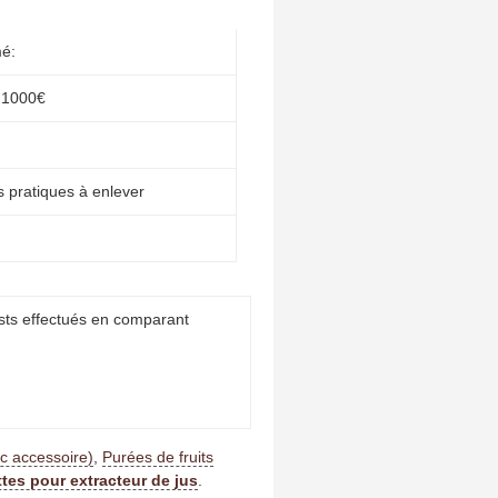
mé:
s 1000€
s pratiques à enlever
ests effectués en comparant
c accessoire)
,
Purées de fruits
ttes pour extracteur de jus
.