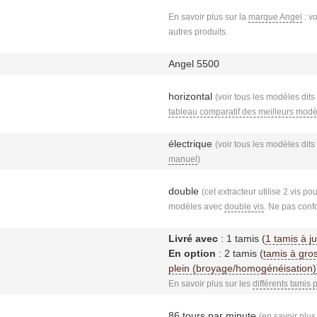
En savoir plus sur la
marque Angel
: vo
autres produits.
Angel 5500
horizontal
(voir tous les modèles dits
tableau comparatif des meilleurs modè
électrique
(voir tous les modèles dits
manuel
)
double
(cet extracteur utilise 2 vis po
modèles avec
double vis
. Ne pas con
Livré avec
: 1 tamis (
1 tamis à j
En option
: 2 tamis (
tamis à gro
plein (broyage/homogénéisation)
En savoir plus sur les
différents tamis 
86 tours par minute
(
en savoir plus