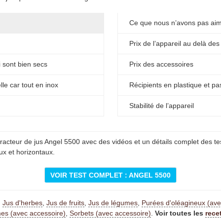
Ce que nous n’avons pas ai
Prix de l’appareil au delà de
i sont bien secs
Prix des accessoires
le car tout en inox
Récipients en plastique et pa
Stabilité de l’appareil
tracteur de jus Angel 5500 avec des vidéos et un détails complet des t
ux et horizontaux.
VOIR TEST COMPLET : ANGEL 5500
:
Jus d'herbes
,
Jus de fruits
,
Jus de légumes
,
Purées d'oléagineux (ave
es (avec accessoire)
,
Sorbets (avec accessoire)
.
Voir toutes les
rece