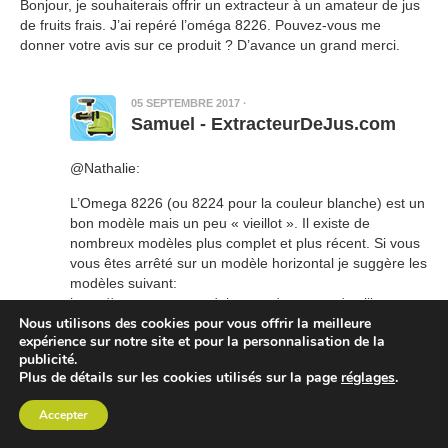
Bonjour, je souhaiterais offrir un extracteur à un amateur de jus
de fruits frais. J’ai repéré l’oméga 8226. Pouvez-vous me
donner votre avis sur ce produit ? D’avance un grand merci.
05 SEPTEMBRE 2017
·
Samuel - ExtracteurDeJus.com
@Nathalie:
L’Omega 8226 (ou 8224 pour la couleur blanche) est un
bon modèle mais un peu « vieillot ». Il existe de
nombreux modèles plus complet et plus récent. Si vous
vous êtes arrêté sur un modèle horizontal je suggère les
modèles suivant:
https://www.extracteurdejus.com/comparer/meilleurs-
Nous utilisons des cookies pour vous offrir la meilleure
extracteurs-jus-horizontaux/
expérience sur notre site et pour la personnalisation de la
L’Oscar DA1000 ou le BioChef Axis ont de meilleurs
publicité.
Plus de détails sur les cookies utilisés sur la page
réglages
.
garanties, une bague de réglage qui permet
d’augmenter le rendement en adaptant la pression aux
Accepter
aliments utilisés et sont moins chers.