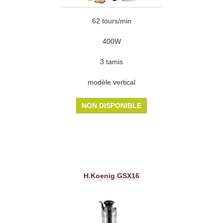
62 tours/min
400W
3 tamis
modèle vertical
NON DISPONIBLE
H.Koenig GSX16