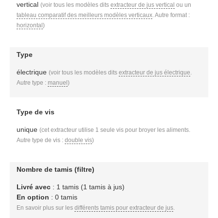
vertical
(voir tous les modèles dits
extracteur de jus vertical
ou un
tableau comparatif des meilleurs modèles verticaux
. Autre format :
horizontal
)
Type
électrique
(voir tous les modèles dits
extracteur de jus électrique
.
Autre type :
manuel
)
Type de vis
unique
(cet extracteur utilise 1 seule vis pour broyer les aliments.
Autre type de vis :
double vis
)
Nombre de tamis (filtre)
Livré avec
: 1 tamis (1 tamis à jus)
En option
: 0 tamis
En savoir plus sur les
différents tamis pour extracteur de jus
.