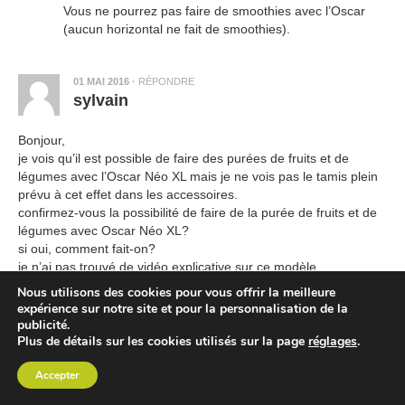
Vous ne pourrez pas faire de smoothies avec l’Oscar
(aucun horizontal ne fait de smoothies).
01 MAI 2016
·
RÉPONDRE
sylvain
Bonjour,
je vois qu’il est possible de faire des purées de fruits et de
légumes avec l’Oscar Néo XL mais je ne vois pas le tamis plein
prévu à cet effet dans les accessoires.
confirmez-vous la possibilité de faire de la purée de fruits et de
légumes avec Oscar Néo XL?
si oui, comment fait-on?
je n’ai pas trouvé de vidéo explicative sur ce modèle.
Nous utilisons des cookies pour vous offrir la meilleure
Vous remerciant par avance,
expérience sur notre site et pour la personnalisation de la
publicité.
cdt,
Plus de détails sur les cookies utilisés sur la page
réglages
.
Accepter
02 MAI 2016
·
Samuel - ExtracteurDeJus.com