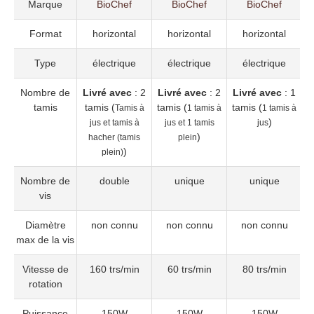
Marque
BioChef
BioChef
BioChef
Format
horizontal
horizontal
horizontal
Type
électrique
électrique
électrique
Nombre de
Livré avec
: 2
Livré avec
: 2
Livré avec
: 1
tamis
tamis (
tamis (
tamis (
Tamis à
1 tamis à
1 tamis à
)
jus et tamis à
jus et 1 tamis
jus
)
hacher (tamis
plein
)
plein)
Nombre de
double
unique
unique
vis
Diamètre
non connu
non connu
non connu
max de la vis
Vitesse de
160 trs/min
60 trs/min
80 trs/min
rotation
Puissance
150W
150W
150W