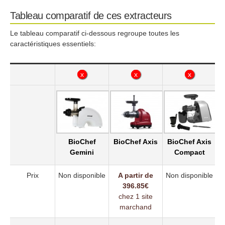
Tableau comparatif de ces extracteurs
Le tableau comparatif ci-dessous regroupe toutes les
caractéristiques essentiels:
x
x
x
x
x
x
BioChef
BioChef Axis
BioChef Axis
Gemini
Compact
Prix
Non disponible
A partir de
Non disponible
396.85€
chez 1 site
marchand