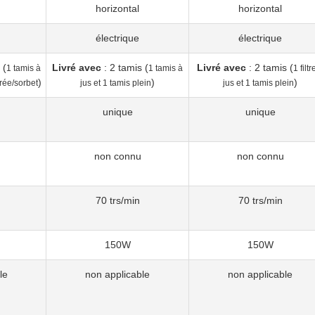
horizontal
horizontal
électrique
électrique
 (
Livré avec
: 2 tamis (
Livré avec
: 2 tamis (
1 tamis à
1 tamis à
1 filtr
)
)
)
urée/sorbet
jus et 1 tamis plein
jus et 1 tamis plein
unique
unique
non connu
non connu
70 trs/min
70 trs/min
150W
150W
le
non applicable
non applicable