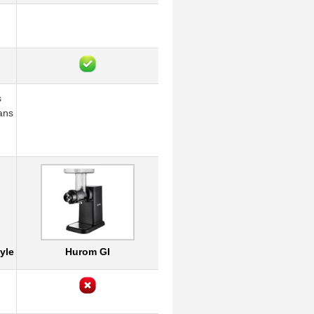
s
ans
yle
Hurom GI