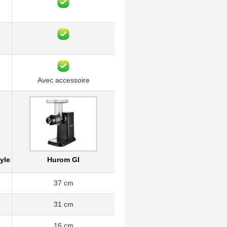
Avec accessoire
yle
Hurom GI
37 cm
31 cm
16 cm