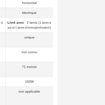
horizontal
électrique
Livré avec
: 2 tamis (
e à
1 tamis à
)
jus et 1 tamis d’homogénéisation
unique
non connu
71 trs/min
150W
non applicable