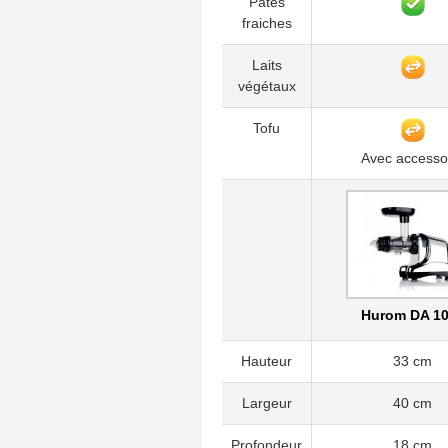
Pâtes
fraiches
Laits
végétaux
Tofu
Avec accesso
Hurom DA 1
Hauteur
33 cm
Largeur
40 cm
Profondeur
18 cm