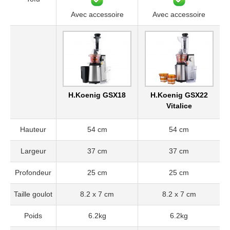
Avec accessoire
Avec accessoire
H.Koenig GSX18
H.Koenig GSX22
Vitalice
Hauteur
54 cm
54 cm
Largeur
37 cm
37 cm
Profondeur
25 cm
25 cm
Taille goulot
8.2 x 7 cm
8.2 x 7 cm
Poids
6.2kg
6.2kg