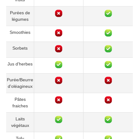
Purées de
légumes
Smoothies
Sorbets
Jus d'herbes
Purée/Beurre
d'oléagineux
Pâtes
fraiches
Laits
végétaux
Tofu