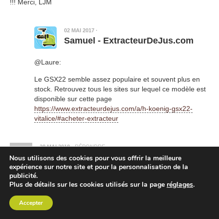
!!! Merci, LJM
02 MAI 2017
·
Samuel - ExtracteurDeJus.com
@Laure:
Le GSX22 semble assez populaire et souvent plus en
stock. Retrouvez tous les sites sur lequel ce modèle est
disponible sur cette page
https://www.extracteurdejus.com/a/h-koenig-gsx22-
vitalice/#acheter-extracteur
28 MAI 2018
·
RÉPONDRE
Didine
Nous utilisons des cookies pour vous offrir la meilleure
expérience sur notre site et pour la personnalisation de la
publicité.
J’ai lu un avis consommateur assez défavorable qui parlait de
Plus de détails sur les cookies utilisés sur la page
réglages
.
fibres et de fils restés dans le jus. J utilise pas mal de légumes,
En plus des fruits, quel est votre avis?
Accepter