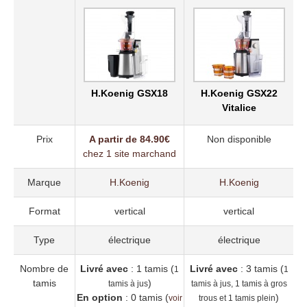
x
x
H.Koenig GSX18
H.Koenig GSX22
Vitalice
Prix
A partir de 84.90€
Non disponible
chez 1 site marchand
Marque
H.Koenig
H.Koenig
Format
vertical
vertical
Type
électrique
électrique
Nombre de
Livré avec
: 1 tamis (
Livré avec
: 3 tamis (
1
1
tamis
)
tamis à jus
tamis à jus, 1 tamis à gros
En option
: 0 tamis (
)
voir
trous et 1 tamis plein