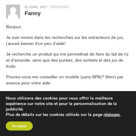
02 AVRIL 2017
·
RÉPONDRE
Fanny
Bonjour,
Je suis novice dans les recherches sur les extracteurs de jus,
j’aurais besoin d’un peu d’aide!
Je recherche un produit qui me permettrait de faire du lait de riz
et d’amande, ainsi que des purées, des sorbets et des jus de
fruits.
Pouvez-vous me conseiller un modèle (sans BPA)? Merci par
avance pour votre aide
Nous utilisons des cookies pour vous offrir la meilleure
05 AVRIL 2017
·
expérience sur notre site et pour la personnalisation de la
Samuel - ExtracteurDeJus.com
publicité.
Plus de détails sur les cookies utilisés sur la page
réglages
.
Fanny:@
Accepter
Pour faire les laits un modèle vertical avec un capuchon