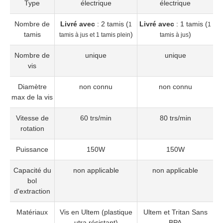
Type
électrique
électrique
Nombre de
Livré avec
: 2 tamis (
Livré avec
: 1 tamis (
1
1
tamis
)
)
tamis à jus et 1 tamis plein
tamis à jus
Nombre de
unique
unique
vis
Diamètre
non connu
non connu
max de la vis
Vitesse de
60 trs/min
80 trs/min
rotation
Puissance
150W
150W
Capacité du
non applicable
non applicable
bol
d'extraction
Matériaux
Vis en Ultem (plastique
Ultem et Tritan Sans
utra résistant)
BPA