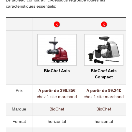
caractéristiques essentiels:
x
x
x
x
BioChef Axis
BioChef Axis
Compact
Prix
A partir de 396.85€
A partir de 99.24€
chez 1 site marchand
chez 1 site marchand
Marque
BioChef
BioChef
Format
horizontal
horizontal