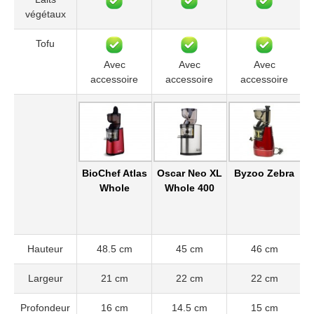
végétaux
Tofu
Avec
Avec
Avec
accessoire
accessoire
accessoire
BioChef Atlas
Oscar Neo XL
Byzoo Zebra
Fi
Whole
Whole 400
Hauteur
48.5 cm
45 cm
46 cm
Largeur
21 cm
22 cm
22 cm
Profondeur
16 cm
14.5 cm
15 cm