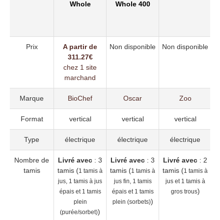
Fi
Whole
Whole 400
Prix
A partir de
Non disponible
Non disponible
N
311.27€
chez 1 site
marchand
Marque
BioChef
Oscar
Zoo
Format
vertical
vertical
vertical
Type
électrique
électrique
électrique
Nombre de
Livré avec
: 3
Livré avec
: 3
Livré avec
: 2
L
tamis
tamis (
tamis (
tamis (
1 tamis à
1 tamis à
1 tamis à
jus, 1 tamis à jus
jus fin, 1 tamis
jus et 1 tamis à
)
épais et 1 tamis
épais et 1 tamis
gros trous
)
plein
plein (sorbets)
)
(purée/sorbet)