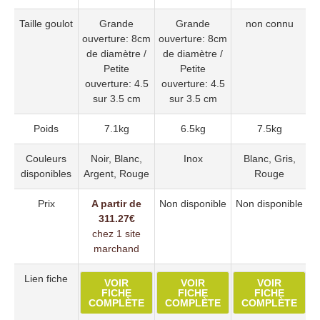
Taille goulot
Grande
Grande
non connu
ouverture: 8cm
ouverture: 8cm
de diamètre /
de diamètre /
Petite
Petite
ouverture: 4.5
ouverture: 4.5
sur 3.5 cm
sur 3.5 cm
Poids
7.1kg
6.5kg
7.5kg
Couleurs
Noir, Blanc,
Inox
Blanc, Gris,
disponibles
Argent, Rouge
Rouge
Prix
A partir de
Non disponible
Non disponible
N
311.27€
chez 1 site
marchand
Lien fiche
VOIR
VOIR
VOIR
FICHE
FICHE
FICHE
COMPLÈTE
COMPLÈTE
COMPLÈTE