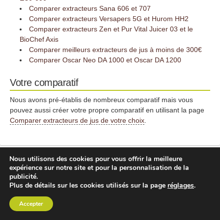
Comparer extracteurs Sana 606 et 707
Comparer extracteurs Versapers 5G et Hurom HH2
Comparer extracteurs Zen et Pur Vital Juicer 03 et le
BioChef Axis
Comparer meilleurs extracteurs de jus à moins de 300€
Comparer Oscar Neo DA 1000 et Oscar DA 1200
Votre comparatif
Nous avons pré-établis de nombreux comparatif mais vous
pouvez aussi créer votre propre comparatif en utilisant la page
Comparer extracteurs de jus de votre choix
.
Nous utilisons des cookies pour vous offrir la meilleure
expérience sur notre site et pour la personnalisation de la
Commentaires sur le comparatif extracteurs de
publicité.
Plus de détails sur les cookies utilisés sur la page
réglages
.
jus à large ouverture avec clapet
Accepter
Donnez votre avis sur un ou plusieurs extracteurs de jus
présentés ci-dessus. Tous vos avis et commentaires permettent