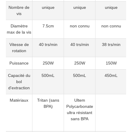
Nombre de
unique
unique
unique
vis
Diamètre
7.5cm
non connu
non connu
max de la vis
Vitesse de
40 trs/min
40 trs/min
38 trs/min
rotation
Puissance
250W
250W
150W
Capacité du
500mL
500mL
450mL
bol
d'extraction
Matériaux
Tritan (sans
Ultem
Un
BPA)
Polycarbonate
s
ultra résistant
sans BPA
c