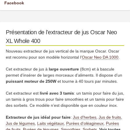
Facebook
Présentation de l'extracteur de jus Oscar Neo
XL Whole 400
Nouveau extracteur de jus vertical de la marque Oscar. Oscar
est reconnu pour son modèle horizontal l’
Oscar Neo DA 1000
.
Cet extracteur de jus à
large ouverture
(8cm) et à bascule
permet d’insérer de larges morceaux d’aliments. Il dispose d’un
puissant moteur de 250W
et tourne à 40 tours par minutes.
Cet extracteur est
livré avec 3 tamis
: un tamis pour faire du jus,
un tamis à gros trous pour faire smoothies et un tamis pour faire
des sorbets. Ce modèle n’est disponible que en couleur inox.
Extracteur de jus idéal pour faire
:
Jus d'herbes
,
Jus de fruits
,
Jus de légumes
,
Laits végétaux
,
Purées d'oléagineux
,
Purées
de fruits
,
Purées de légumes
,
Smoothies
,
Sorbets
.
Voir toutes