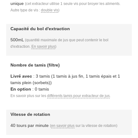
unique
(cet extracteur utilise 1 seule vis pour broyer les aliments.
Autre type de vis :
double vis
)
Capacité du bol d'extraction
500mL
(quantité maximale de jus que peut contenir le bol
d'extraction.
En savoir plus
)
Nombre de tamis (filtre)
Livré avec
: 3 tamis (1 tamis à jus fin, 1 tamis épais et 1
tamis plein (sorbets))
En option
: 0 tamis
En savoir plus sur les
différents tamis pour extracteur de jus
.
Vitesse de rotation
40 tours par minute
(
en savoir plus
sur la vitesse de rotation)