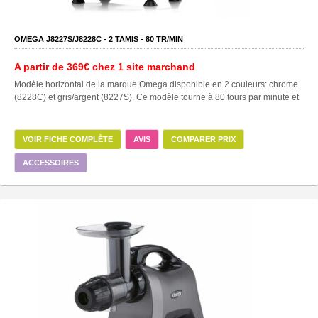
OMEGA J8227S/J8228C -
2
TAMIS -
80
TR/MIN
A partir de
369€
chez 1 site marchand
Modèle horizontal de la marque Omega disponible en 2 couleurs: chrome
(8228C) et gris/argent (8227S). Ce modèle tourne à 80 tours par minute et
VOIR FICHE COMPLÈTE
AVIS
COMPARER PRIX
ACCESSOIRES