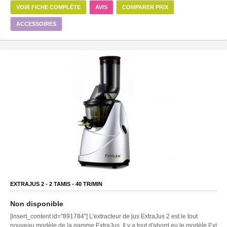
VOIR FICHE COMPLÈTE
AVIS
COMPARER PRIX
ACCESSOIRES
EXTRAJUS 2 -
2
TAMIS -
40
TR/MIN
Non disponible
[insert_content id="891784"] L'extracteur de jus ExtraJus 2 est le tout
nouveau modèle de la gamme ExtraJus. Il y a tout d'abord eu le modèle Ext