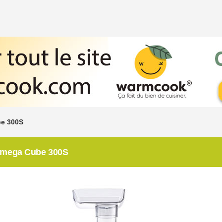
e 300S
 Omega Cube 300S