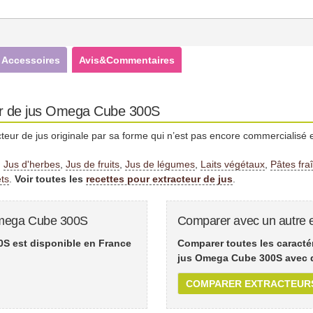
Accessoires
Avis&Commentaires
eur de jus Omega Cube 300S
ur de jus originale par sa forme qui n’est pas encore commercialisé 
:
Jus d'herbes
,
Jus de fruits
,
Jus de légumes
,
Laits végétaux
,
Pâtes fra
ts
.
Voir toutes les
recettes pour extracteur de jus
.
 Omega Cube 300S
Comparer avec un autre e
S est disponible en France
Comparer toutes les caractér
jus Omega Cube 300S avec d
COMPARER EXTRACTEUR