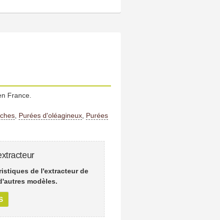
en France.
îches
,
Purées d'oléagineux
,
Purées
xtracteur
istiques de l'extracteur de
'autres modèles.
S