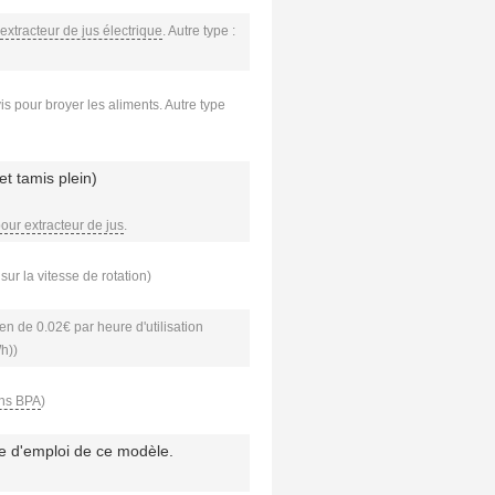
extracteur de jus électrique
. Autre type :
vis pour broyer les aliments. Autre type
et tamis plein)
pour extracteur de jus
.
sur la vitesse de rotation)
n de 0.02€ par heure d'utilisation
Wh))
ans BPA
)
e d'emploi de ce modèle.