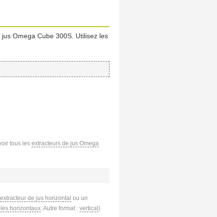
e jus Omega Cube 300S. Utilisez les
voir tous les
extracteurs de jus Omega
extracteur de jus horizontal
ou un
les horizontaux
. Autre format :
vertical
)