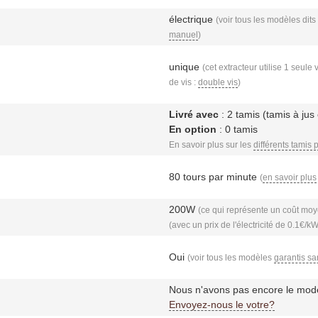
électrique
(voir tous les modèles dits
manuel
)
unique
(cet extracteur utilise 1 seule 
de vis :
double vis
)
Livré avec
: 2 tamis (tamis à jus 
En option
: 0 tamis
En savoir plus sur les
différents tamis 
80 tours par minute
(
en savoir plus
200W
(ce qui représente un coût moye
(avec un prix de l'électricité de 0.1€/k
Oui
(voir tous les modèles
garantis s
Nous n'avons pas encore le mod
Envoyez-nous le votre?