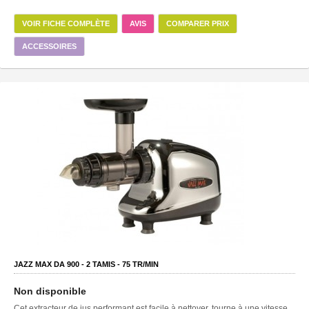
VOIR FICHE COMPLÈTE
AVIS
COMPARER PRIX
ACCESSOIRES
JAZZ MAX DA 900 -
2
TAMIS -
75
TR/MIN
Non disponible
Cet extracteur de jus performant est facile à nettoyer, tourne à une vitesse