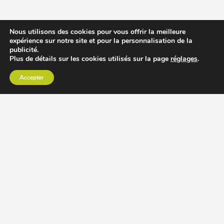
Nous utilisons des cookies pour vous offrir la meilleure
expérience sur notre site et pour la personnalisation de la
publicité.
Plus de détails sur les cookies utilisés sur la page
réglages
.
Accepter
CHOISIR EXTRACTEUR DE JUS
COMPARER PRIX DES EXTRACTEURS DE JUS
RECETTES EXTRACTEUR DE JUS
ACCESSOIRE EXTRACTEUR DE JUS
MODÈLES ET MARQUES
Extracteur de jus Angel