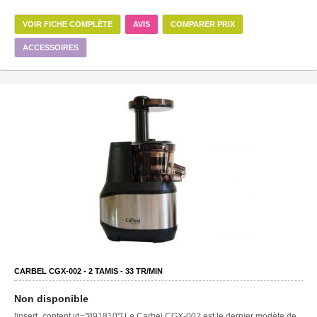
VOIR FICHE COMPLÈTE
AVIS
COMPARER PRIX
ACCESSOIRES
CARBEL CGX-002 -
2
TAMIS -
33
TR/MIN
Non disponible
[insert_content id="891810"] Le Carbel CGX-002 est le dernier modèle de