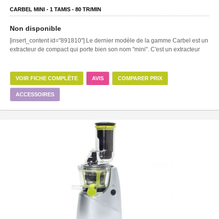
CARBEL MINI -
1
TAMIS -
80
TR/MIN
Non disponible
[insert_content id="891810"] Le dernier modèle de la gamme Carbel est un
extracteur de compact qui porte bien son nom "mini". C'est un extracteur
VOIR FICHE COMPLÈTE
AVIS
COMPARER PRIX
ACCESSOIRES