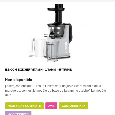
E.ZICOM E.ZICHEF VITAMIN -
1
TAMIS -
65
TR/MIN
Non disponible
[insert_content id="891789"] L'extracteur de jus e.zichef Vitamin de la
marque e.zicom est le modèle de base de la gamme e.zichef. Le modèle
de b
VOIR FICHE COMPLÈTE
AVIS
COMPARER PRIX
ACCESSOIRES