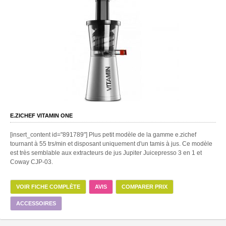
E.ZICHEF VITAMIN ONE
[insert_content id="891789"] Plus petit modèle de la gamme e.zichef
tournant à 55 trs/min et disposant uniquement d'un tamis à jus. Ce modèle
est très semblable aux extracteurs de jus Jupiter Juicepresso 3 en 1 et
Coway CJP-03.
VOIR FICHE COMPLÈTE
AVIS
COMPARER PRIX
ACCESSOIRES