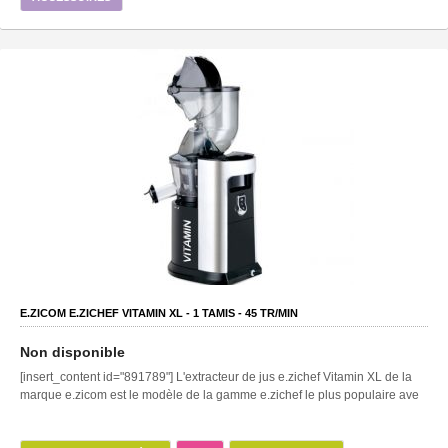
E.ZICOM E.ZICHEF VITAMIN XL -
1
TAMIS -
45
TR/MIN
Non disponible
[insert_content id="891789"] L'extracteur de jus e.zichef Vitamin XL de la
marque e.zicom est le modèle de la gamme e.zichef le plus populaire ave