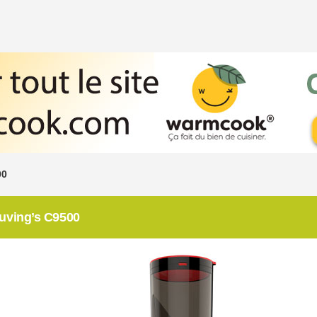
00
Kuving’s C9500