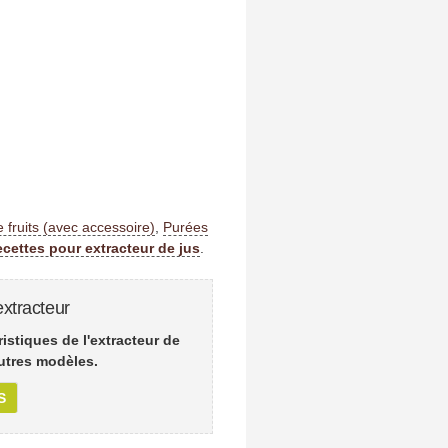
 fruits (avec accessoire)
,
Purées
ecettes pour extracteur de jus
.
xtracteur
istiques de l'extracteur de
utres modèles.
S