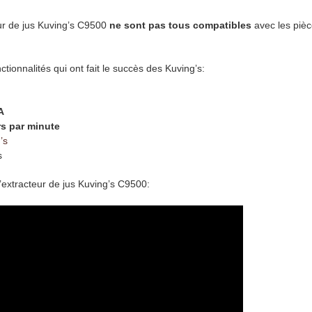
ur de jus Kuving’s C9500
ne sont pas tous compatibles
avec les piè
ionnalités qui ont fait le succès des Kuving’s:
A
rs par minute
’s
s
l’extracteur de jus Kuving’s C9500: