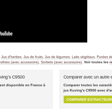
:
Jus d'herbes
,
Jus de fruits
,
Jus de légumes
,
Laits végétaux
,
Purées de
thies (avec accessoire)
,
Sorbets (avec accessoire)
.
Voir toutes les
r
uving’s C9500
Comparer avec un autre e
est disponible en France à
Comparer toutes les caractér
jus Kuving’s C9500 avec d'a
COMPARER EXTRACTEUR