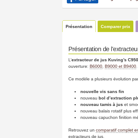
Présentation
Comparer prix
Présentation de l'extracte
L’
extracteur de jus Kuving’s C95
ouverture:
B6000
,
B9000 et B9400
.
Ce modèle a plusieurs évolution pa
nouvelle vis sans fin
nouveau
bol d’extraction pl
nouveau tamis à jus
et smo
nouveau balais rotatif plus e
nouveau capuchon finition mé
Retrouvez un
comparatif complet e
extracteurs de jus.