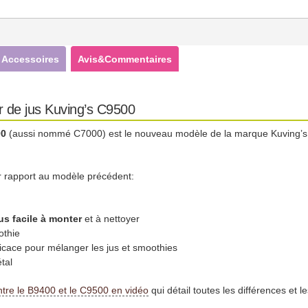
Accessoires
Avis&Commentaires
ur de jus Kuving’s C9500
00
(aussi nommé C7000) est le nouveau modèle de la marque Kuving’s
r rapport au modèle précédent:
us facile à monter
et à nettoyer
othie
fficace pour mélanger les jus et smoothies
tal
ntre le B9400 et le C9500 en vidéo
qui détail toutes les différences et