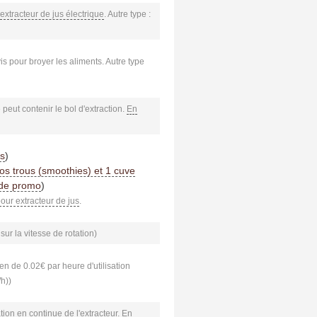
extracteur de jus électrique
. Autre type :
vis pour broyer les aliments. Autre type
peut contenir le bol d'extraction.
En
us
)
os trous (smoothies) et 1 cuve
de promo
)
pour extracteur de jus
.
sur la vitesse de rotation)
n de 0.02€ par heure d'utilisation
Wh))
tion en continue de l'extracteur.
En