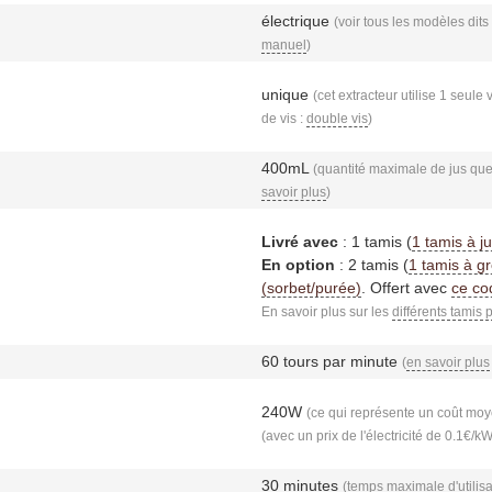
électrique
(voir tous les modèles dits
manuel
)
unique
(cet extracteur utilise 1 seule 
de vis :
double vis
)
400mL
(quantité maximale de jus que 
savoir plus
)
Livré avec
: 1 tamis (
1 tamis à j
En option
: 2 tamis (
1 tamis à gr
(sorbet/purée)
. Offert avec
ce co
En savoir plus sur les
différents tamis 
60 tours par minute
(
en savoir plus
240W
(ce qui représente un coût moye
(avec un prix de l'électricité de 0.1€/k
30 minutes
(temps maximale d'utilisa