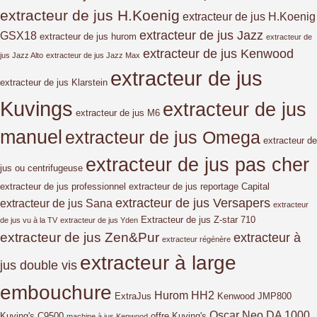
extracteur de jus H.Koenig
extracteur de jus H.Koenig
extracteur de jus Jazz
GSX18
extracteur de jus hurom
extracteur de
extracteur de jus Kenwood
jus Jazz Alto
extracteur de jus Jazz Max
extracteur de jus
extracteur de jus Klarstein
Kuvings
extracteur de jus
extracteur de jus M6
manuel
extracteur de jus Omega
extracteur de
extracteur de jus pas cher
jus ou centrifugeuse
extracteur de jus professionnel
extracteur de jus reportage Capital
extracteur de jus Versapers
extracteur de jus Sana
extracteur
Extracteur de jus Z-star 710
de jus vu à la TV
extracteur de jus Yden
extracteur de jus Zen&Pur
extracteur à
extracteur régénère
extracteur à large
jus double vis
embouchure
Hurom HH2
ExtraJus
Kenwood JMP800
Oscar Neo DA 1000
Kuving's C9500
offre Kuving's
machine à jus Kenwood