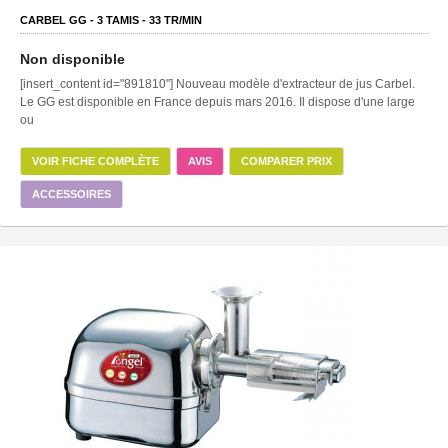
CARBEL GG -
3
TAMIS -
33
TR/MIN
Non disponible
[insert_content id="891810"] Nouveau modèle d'extracteur de jus Carbel.
Le GG est disponible en France depuis mars 2016. Il dispose d'une large
ou
VOIR FICHE COMPLÈTE
AVIS
COMPARER PRIX
ACCESSOIRES