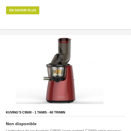
EN SAVOIR PLUS
KUVING’S C9500 -
1
TAMIS -
60
TR/MIN
Non disponible
L'extracteur de jus Kuving's C9500 (aussi nommé C7000) est le nouveau