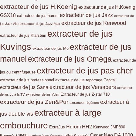
extracteur de jus H.Koenig
extracteur de jus H.Koenig
extracteur de jus Jazz
GSX18
extracteur de jus hurom
extracteur de
extracteur de jus Kenwood
jus Jazz Alto
extracteur de jus Jazz Max
extracteur de jus
extracteur de jus Klarstein
Kuvings
extracteur de jus
extracteur de jus M6
manuel
extracteur de jus Omega
extracteur de
extracteur de jus pas cher
jus ou centrifugeuse
extracteur de jus professionnel
extracteur de jus reportage Capital
extracteur de jus Versapers
extracteur de jus Sana
extracteur
Extracteur de jus Z-star 710
de jus vu à la TV
extracteur de jus Yden
extracteur de jus Zen&Pur
extracteur à
extracteur régénère
extracteur à large
jus double vis
embouchure
Hurom HH2
ExtraJus
Kenwood JMP800
Oscar Neo DA 1000
Kuving's C9500
offre Kuving's
machine à jus Kenwood