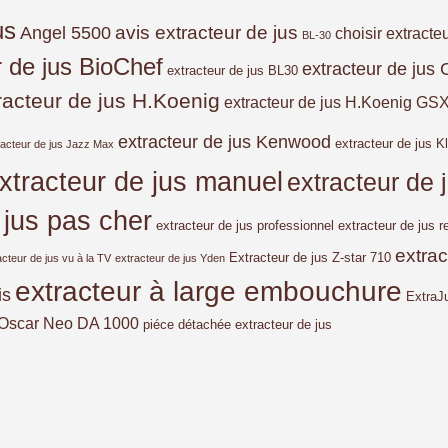
us
avis extracteur de jus
Angel 5500
choisir extracte
BL-30
r de jus BioChef
extracteur de jus 
extracteur de jus BL30
racteur de jus H.Koenig
extracteur de jus H.Koenig GS
extracteur de jus Kenwood
extracteur de jus Kl
racteur de jus Jazz Max
xtracteur de jus manuel
extracteur de
 jus pas cher
extracteur de jus professionnel
extracteur de jus r
extra
Extracteur de jus Z-star 710
acteur de jus vu à la TV
extracteur de jus Yden
extracteur à large embouchure
is
ExtraJ
Oscar Neo DA 1000
piéce détachée extracteur de jus