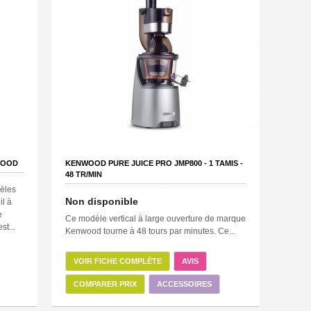
WOOD
KENWOOD PURE JUICE PRO JMP800 -
1
TAMIS -
48
TR/MIN
èles
Non disponible
il à
e
Ce modèle vertical à large ouverture de marque
st...
Kenwood tourne à 48 tours par minutes. Ce...
VOIR FICHE COMPLÈTE
AVIS
COMPARER PRIX
ACCESSOIRES