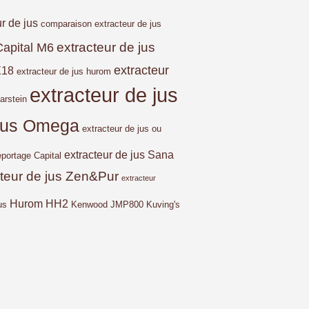
ur de jus
comparaison extracteur de jus
extracteur de jus
Capital M6
extracteur
X18
extracteur de jus hurom
extracteur de jus
arstein
 jus Omega
extracteur de jus ou
extracteur de jus Sana
eportage Capital
cteur de jus Zen&Pur
extracteur
Hurom HH2
us
Kenwood JMP800
Kuving's