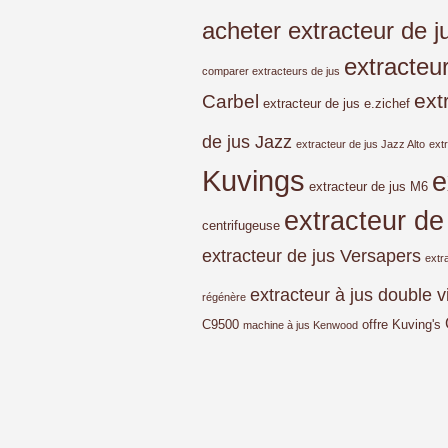
acheter extracteur de j
extracteu
comparer extracteurs de jus
ext
Carbel
extracteur de jus e.zichef
de jus Jazz
extracteur de jus Jazz Alto
ext
Kuvings
e
extracteur de jus M6
extracteur de
centrifugeuse
extracteur de jus Versapers
extr
extracteur à jus double v
régénère
C9500
offre Kuving's
machine à jus Kenwood