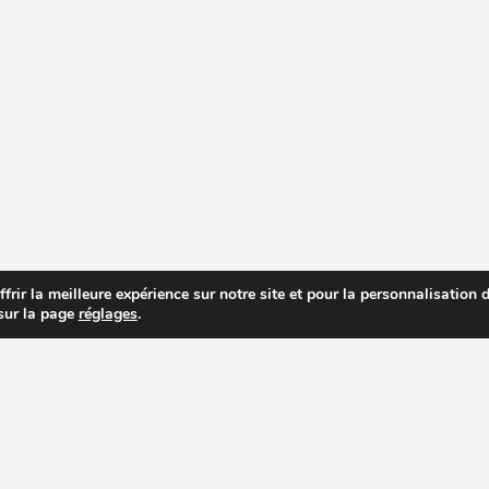
rir la meilleure expérience sur notre site et pour la personnalisation de
 sur la page
réglages
.
R PRIX DES EXTRACTEURS DE JUS
RECETTES EXTRACTEUR DE JUS
AC
PAGES IMPORTANTES
ACHETER UN EXTRACTEUR