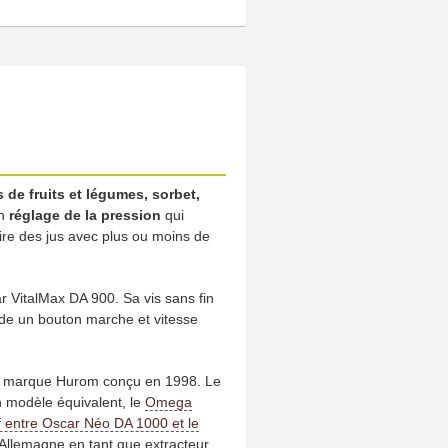
s de fruits et légumes, sorbet,
un
réglage de la pression
qui
aire des jus avec plus ou moins de
r VitalMax DA 900. Sa vis sans fin
sède un bouton marche et vitesse
 la marque Hurom conçu en 1998. Le
n modèle équivalent, le
Omega
f entre Oscar Néo DA 1000 et le
Allemagne en tant que extracteur