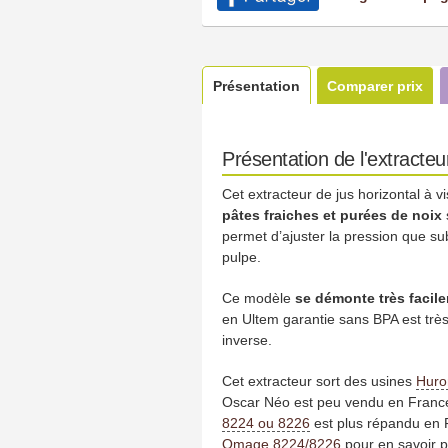
Présentation
Comparer prix
Présentation de l'extracte
Cet extracteur de jus horizontal à 
pâtes fraiches et purées de noix
permet d’ajuster la pression que sub
pulpe.
Ce modèle
se démonte très facil
en Ultem garantie sans BPA est très
inverse.
Cet extracteur sort des usines
Hur
Oscar Néo est peu vendu en France 
8224 ou 8226
est plus répandu en 
Omage 8224/8226
pour en savoir p