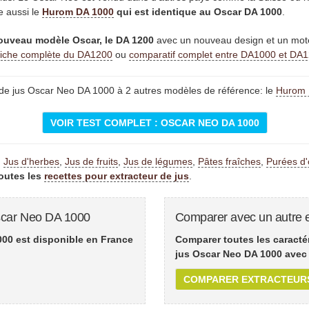
e aussi le
Hurom DA 1000
qui est identique au Oscar DA 1000
.
ouveau modèle Oscar, le DA 1200
avec un nouveau design et un mote
fiche complète du DA1200
ou
comparatif complet entre DA1000 et DA
de jus Oscar Neo DA 1000 à 2 autres modèles de référence: le
Hurom
VOIR TEST COMPLET : OSCAR NEO DA 1000
:
Jus d'herbes
,
Jus de fruits
,
Jus de légumes
,
Pâtes fraîches
,
Purées d'
toutes les
recettes pour extracteur de jus
.
Oscar Neo DA 1000
Comparer avec un autre e
000 est disponible en France
Comparer toutes les caractér
jus Oscar Neo DA 1000 avec 
COMPARER EXTRACTEUR