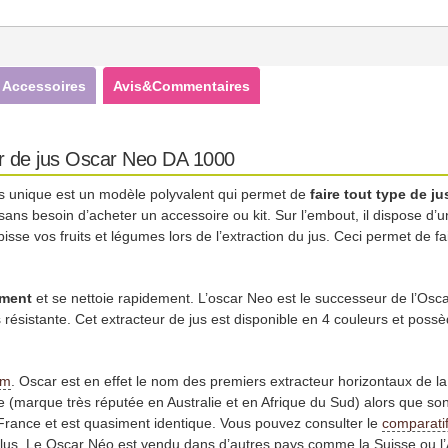
Accessoires
Avis&Commentaires
ur de jus Oscar Neo DA 1000
vis unique est un modèle polyvalent qui permet de
faire tout type de ju
sans besoin d’acheter un accessoire ou kit. Sur l’embout, il dispose d’
isse vos fruits et légumes lors de l’extraction du jus. Ceci permet de f
ement
et se nettoie rapidement. L’oscar Neo est le successeur de l’Osca
 résistante. Cet extracteur de jus est disponible en 4 couleurs et pos
om
. Oscar est en effet le nom des premiers extracteur horizontaux de
(marque très réputée en Australie et en Afrique du Sud) alors que so
France et est quasiment identique. Vous pouvez consulter le
comparati
lus. Le Oscar Néo est vendu dans d’autres pays comme la Suisse ou l’