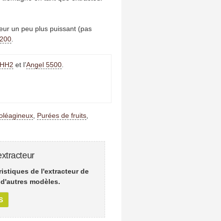
ur un peu plus puissant (pas
1200
.
 HH2
et l’
Angel 5500
.
oléagineux
,
Purées de fruits
,
xtracteur
istiques de l'extracteur de
d'autres modèles.
S