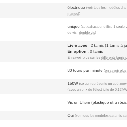
électrique
(voir tous les modèles dits
manuel
)
unique
(cet extracteur utilise 1 seule 
de vis :
double vis
)
Livré avec
: 2 tamis (1 tamis à j
En option
: 0 tamis
En savoir plus sur les
différents tamis 
80 tours par minute
(
en savoir plus
150W
(ce qui représente un coût moye
(avec un prix de l'électricité de 0.1€/k
Vis en Ultem (plastique utra résis
Oui
(voir tous les modèles
garantis s