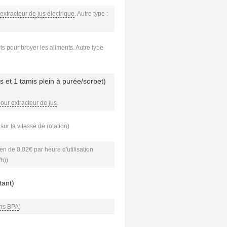
extracteur de jus électrique
. Autre type :
vis pour broyer les aliments. Autre type
us et 1 tamis plein à purée/sorbet)
pour extracteur de jus
.
sur la vitesse de rotation)
n de 0.02€ par heure d'utilisation
Wh))
tant)
ans BPA
)