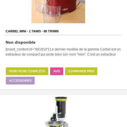
CARBEL MINI -
1
TAMIS -
80
TR/MIN
Non disponible
[insert_content id="891810"] Le dernier modèle de la gamme Carbel est un
extracteur de compact qui porte bien son nom "mini". C'est un extracteur
VOIR FICHE COMPLÈTE
AVIS
COMPARER PRIX
ACCESSOIRES