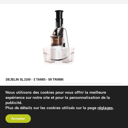
DEJELIN SLJ100 -
3
TAMIS -
59
TR/MIN
Non disponible
Nous utilisons des cookies pour vous offrir la meilleure
expérience sur notre site et pour la personnalisation de la
Extracteur de jus de marque Dejelin avec une large ouverture de 7,5 cm et
publicité.
tournant à 60 tours par minute. Ce modèle est très similaires à l'ext
Plus de détails sur les cookies utilisés sur la page
réglages
.
Accepter
VOIR FICHE COMPLÈTE
AVIS
COMPARER PRIX