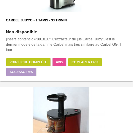
CARBEL JUBY’O -
1
TAMIS -
33
TR/MIN
Non disponible
[insert_content id="891810"] L'extracteur de jus Carbel Juby'O est le
dernier modèle de la gamme Carbel mais très similaire au Carbel GG. Il
tour
VOIR FICHE COMPLÈTE
AVIS
COMPARER PRIX
ACCESSOIRES