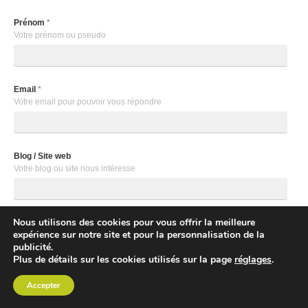
Prénom
*
Votre prénom ou pseudo
Email
*
Votre email pour pouvoir vous répondre
Blog / Site web
Votre blog ou site nous intéresse
Nous utilisons des cookies pour vous offrir la meilleure
Newsletter
expérience sur notre site et pour la personnalisation de la
Souhaitez vous recevoir notre newsletter?
publicité.
Oui
Plus de détails sur les cookies utilisés sur la page
réglages
.
Votre message
*
Accepter
Votre commentaire, question, remarque, ...