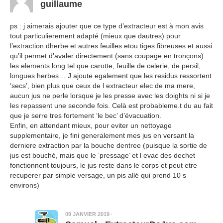
guillaume
ps : j aimerais ajouter que ce type d’extracteur est à mon avis
tout particulierement adapté (mieux que dautres) pour
l’extraction dherbe et autres feuilles etou tiges fibreuses et aussi
qu’il permet d’avaler directement (sans coupage en tronçons)
les elements long tel que carotte, feuille de celerie, de persil,
longues herbes… J ajoute egalement que les residus ressortent
‘secs’, bien plus que ceux de l extracteur elec de ma mere,
aucun jus ne perle lorsque je les presse avec les doights ni si je
les repassent une seconde fois. Celà est probableme.t du au fait
que je serre tres fortement ‘le bec’ d’évacuation.
Enfin, en attendant mieux, pour eviter un nettoyage
supplementaire, je fini generalement mes jus en versant la
derniere extraction par la bouche dentree (puisque la sortie de
jus est bouché, mais que le ‘pressage’ et l evac des dechet
fonctionnent toujours, le jus reste dans le corps et peut etre
recuperer par simple versage, un pis allé qui prend 10 s
environs)
09 JANVIER 2019
·