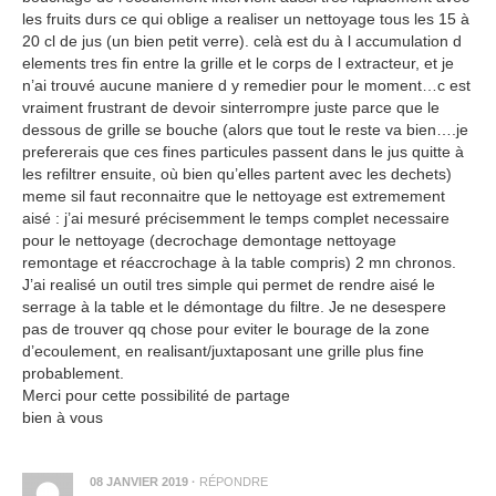
les fruits durs ce qui oblige a realiser un nettoyage tous les 15 à
20 cl de jus (un bien petit verre). celà est du à l accumulation d
elements tres fin entre la grille et le corps de l extracteur, et je
n’ai trouvé aucune maniere d y remedier pour le moment…c est
vraiment frustrant de devoir sinterrompre juste parce que le
dessous de grille se bouche (alors que tout le reste va bien….je
prefererais que ces fines particules passent dans le jus quitte à
les refiltrer ensuite, où bien qu’elles partent avec les dechets)
meme sil faut reconnaitre que le nettoyage est extremement
aisé : j’ai mesuré précisemment le temps complet necessaire
pour le nettoyage (decrochage demontage nettoyage
remontage et réaccrochage à la table compris) 2 mn chronos.
J’ai realisé un outil tres simple qui permet de rendre aisé le
serrage à la table et le démontage du filtre. Je ne desespere
pas de trouver qq chose pour eviter le bourage de la zone
d’ecoulement, en realisant/juxtaposant une grille plus fine
probablement.
Merci pour cette possibilité de partage
bien à vous
08 JANVIER 2019
·
RÉPONDRE