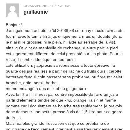
08 JANVIER 2019
·
RÉPONDRE
guillaume
Bonjour !
J ai egalement acheté le ‘bl 30’ 88,98 sur ebay et celui-cim a ete
fourni avec le tamis fin à jus uniquement, mais en double (donc
je n ai ni le grossier, ni le plein, ni laide au serrage de la vis),
ainsi qu’n joint de manivelle de rechange. d autre part le pied
est legerement different de celui presenté sur les photo. Pour le
reste, il semble identique en tout point.
coté utilisation, j apprecie sa robustesse à toute épreuve, la
qualité des jus realisés a partir de racine ou fruits durs : carotte
betterave fenouil coin passent sans probleme, ou fibreux : celeri
branche, ortie, persil, herbe…
meme melangé à des noix et du gingembre.
Avec le filtre fin il mest par contre impossible de faire un jus a
partir d’elements tendre tel que kiwi, orange, raisin et meme
pomme car l écoulement se bouche tres rapidement. je prevois
donc dacheter une petite presse à vis de 1,5 litre pour ce genre
de fruits.
Mais ma plus grande frustration est que ce probleme de
bouchage de l’ecoulement intervient aussi tres rapidement avec