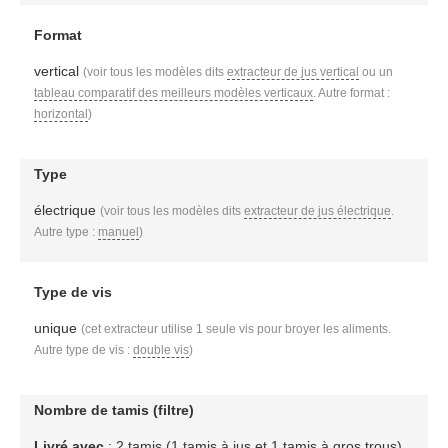
Format
vertical
(voir tous les modèles dits
extracteur de jus vertical
ou un
tableau comparatif des meilleurs modèles verticaux
. Autre format :
horizontal
)
Type
électrique
(voir tous les modèles dits
extracteur de jus électrique
.
Autre type :
manuel
)
Type de vis
unique
(cet extracteur utilise 1 seule vis pour broyer les aliments.
Autre type de vis :
double vis
)
Nombre de tamis (filtre)
Livré avec
: 2 tamis (1 tamis à jus et 1 tamis à gros trous)