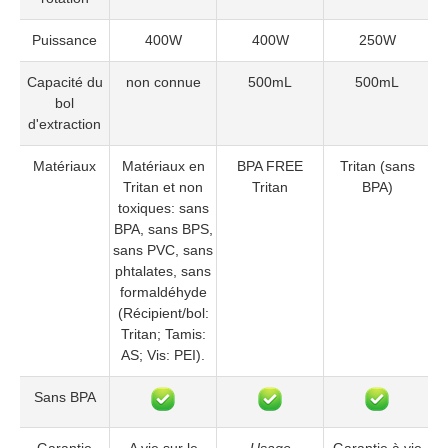
Puissance
400W
400W
250W
Capacité du
non connue
500mL
500mL
bol
d'extraction
Matériaux
Matériaux en
BPA FREE
Tritan (sans
S
Tritan et non
Tritan
BPA)
toxiques: sans
BPA, sans BPS,
sans PVC, sans
phtalates, sans
formaldéhyde
(Récipient/bol:
Tritan; Tamis:
AS; Vis: PEI).
Sans BPA