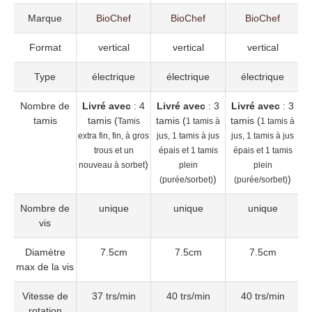
Marque
BioChef
BioChef
BioChef
Format
vertical
vertical
vertical
Type
électrique
électrique
électrique
Nombre de
Livré avec
: 4
Livré avec
: 3
Livré avec
: 3
L
tamis
tamis (
tamis (
tamis (
t
Tamis
1 tamis à
1 tamis à
extra fin, fin, à gros
jus, 1 tamis à jus
jus, 1 tamis à jus
trous et un
épais et 1 tamis
épais et 1 tamis
)
nouveau à sorbet
plein
plein
)
)
(purée/sorbet)
(purée/sorbet)
Nombre de
unique
unique
unique
vis
Diamètre
7.5cm
7.5cm
7.5cm
max de la vis
Vitesse de
37 trs/min
40 trs/min
40 trs/min
rotation