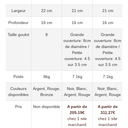
Largeur
22 cm
21 cm
21 cm
Profondeur
16 cm
16 cm
16 cm
Taille goulot
8
Grande
Grande
ouverture: 8cm
ouverture: 8cm
de diamètre /
de diamètre /
Petite
Petite
ouverture: 4.5
ouverture: 4.5
sur 3.5 cm
sur 3.5 cm
Poids
8kg
7.1kg
7.1kg
Couleurs
Argent, Rouge,
Noir, Blanc,
Noir, Blanc,
disponibles
Bronze
Argent, Rouge
Argent, Rouge
A
Prix
Non disponible
A partir de
A partir de
205.19€
311.27€
chez 1 site
chez 1 site
marchand
marchand