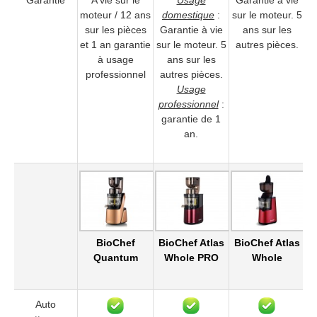
Garantie
A vie sur le
Usage
Garantie à vie
G
moteur / 12 ans
domestique
:
sur le moteur. 5
su
sur les pièces
Garantie à vie
ans sur les
et 1 an garantie
sur le moteur. 5
autres pièces.
à usage
ans sur les
professionnel
autres pièces.
Usage
professionnel
:
garantie de 1
an.
BioChef
BioChef Atlas
BioChef Atlas
B
Quantum
Whole PRO
Whole
Auto