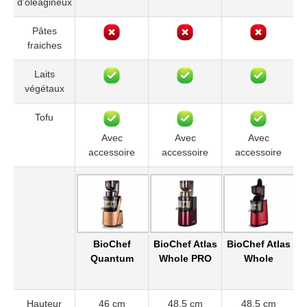
d'oléagineux
Pâtes
fraiches
Laits
végétaux
Tofu
Avec
Avec
Avec
accessoire
accessoire
accessoire
BioChef
BioChef Atlas
BioChef Atlas
B
Quantum
Whole PRO
Whole
Hauteur
46 cm
48.5 cm
48.5 cm