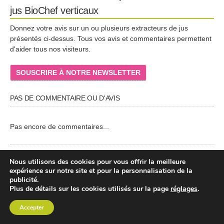
jus BioChef verticaux
Donnez votre avis sur un ou plusieurs extracteurs de jus
présentés ci-dessus. Tous vos avis et commentaires permettent
d'aider tous nos visiteurs.
SOUSCRIRE À NOTRE NEWSLETTER
PAS DE COMMENTAIRE OU D'AVIS
Pas encore de commentaires...
Nous utilisons des cookies pour vous offrir la meilleure
Prénom
*
expérience sur notre site et pour la personnalisation de la
Votre prénom ou pseudo
publicité.
Plus de détails sur les cookies utilisés sur la page
réglages
.
Accepter
Email
*
Votre email pour pouvoir vous répondre