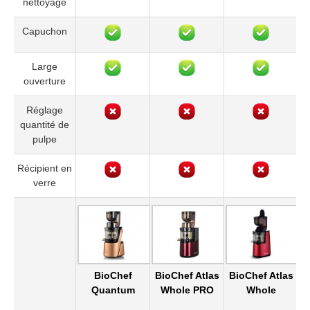
nettoyage
Capuchon
Large
ouverture
Réglage
quantité de
pulpe
Récipient en
verre
BioChef
BioChef Atlas
BioChef Atlas
B
Quantum
Whole PRO
Whole