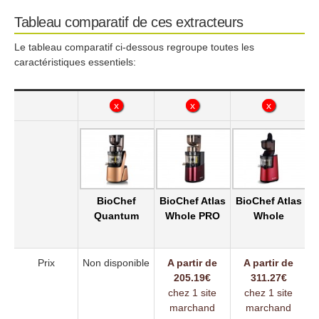
Tableau comparatif de ces extracteurs
Le tableau comparatif ci-dessous regroupe toutes les
caractéristiques essentiels:
x
x
x
x
x
x
BioChef
BioChef Atlas
BioChef Atlas
B
Quantum
Whole PRO
Whole
Prix
Non disponible
A partir de
A partir de
205.19€
311.27€
chez 1 site
chez 1 site
marchand
marchand