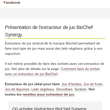
Facebook
Présentation de l'extracteur de jus BioChef
Synergy
Extracteur de jus vertical de la marque Biochef permettant de
faire tout type de jus mais aussi des laits végétaux grâce à son
capuchon.
Il est même possible de faire des sorbets avec cet extracteur de
jus. Voir plus de détails sur la page:
Comment faire du sorbet
avec un extracteur de jus BioChef
.
Extracteur de jus idéal pour faire
:
Jus d'herbes
,
Jus de fruits
,
Jus de légumes
,
Laits végétaux
,
Smoothies
,
Sorbets
.
Voir
toutes les
recettes pour extracteur de jus
.
Où acheter l'extracteur BioChef Synergy