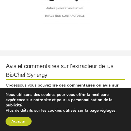
Avis et commentaires sur l'extracteur de jus
BioChef Synergy
Ci-dessous vous pouvez lire des
commentaires ou avis sur
cet extracteur de jus
. Vous pouvez ajouter votre propre avis ou
Nous utilisons des cookies pour vous offrir la meilleure
votre question en
utilisant le formulaire
tout en bas.
expérience sur notre site et pour la personnalisation de la
publicité.
Plus de détails sur les cookies utilisés sur la page
réglages
.
SOUSCRIRE À NOTRE NEWSLETTER
Accepter
3 COMMENTAIRES OU AVIS