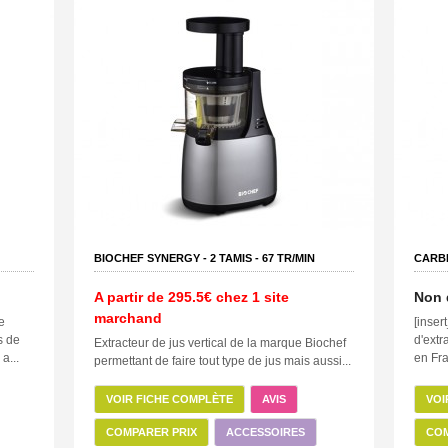
BIOCHEF SYNERGY -
2
TAMIS -
67
TR/MIN
CARB
A partir de
295.5€
chez 1 site
Non 
marchand
e
[inse
s de
d'extr
Extracteur de jus vertical de la marque Biochef
a...
en Fra
permettant de faire tout type de jus mais aussi...
VOIR FICHE COMPLÈTE
AVIS
VOI
COMPARER PRIX
ACCESSOIRES
COM