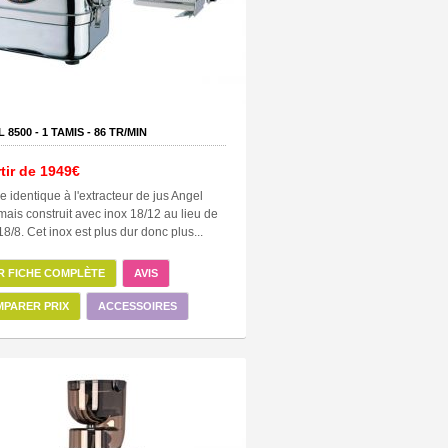
 8500 -
1
TAMIS -
86
TR/MIN
tir de
1949€
 identique à l'extracteur de jus Angel
ais construit avec inox 18/12 au lieu de
 18/8. Cet inox est plus dur donc plus...
R FICHE COMPLÈTE
AVIS
PARER PRIX
ACCESSOIRES