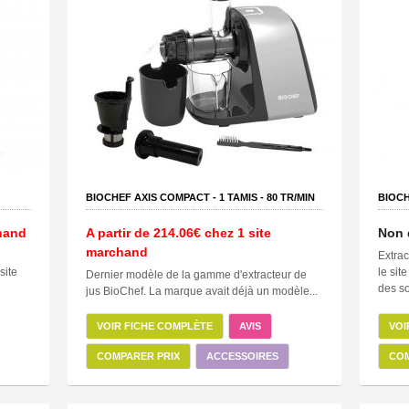
BIOCHEF AXIS COMPACT -
1
TAMIS -
80
TR/MIN
BIOC
hand
A partir de
214.06€
chez 1 site
Non 
marchand
Extra
site
le sit
Dernier modèle de la gamme d'extracteur de
des so
jus BioChef. La marque avait déjà un modèle...
VOIR FICHE COMPLÈTE
AVIS
VOI
COMPARER PRIX
ACCESSOIRES
COM