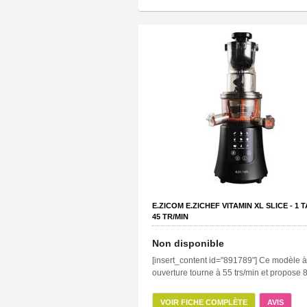
E.ZICOM E.ZICHEF VITAMIN XL SLICE -
1
T
45
TR/MIN
Non disponible
[insert_content id="891789"] Ce modèle à
ouverture tourne à 55 trs/min et propose 8.
VOIR FICHE COMPLÈTE
AVIS