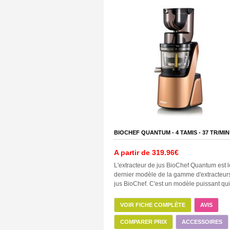
BIOCHEF QUANTUM -
4
TAMIS -
37
TR/MIN
A partir de
319.96€
L'extracteur de jus BioChef Quantum est l
dernier modèle de la gamme d'extracteur
jus BioChef. C'est un modèle puissant qui 
VOIR FICHE COMPLÈTE
AVIS
COMPARER PRIX
ACCESSOIRES