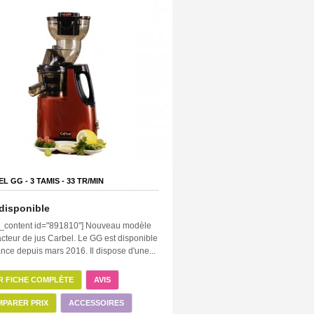
EL GG -
3
TAMIS -
33
TR/MIN
disponible
rt_content id="891810"] Nouveau modèle
acteur de jus Carbel. Le GG est disponible
nce depuis mars 2016. Il dispose d'une...
R FICHE COMPLÈTE
AVIS
PARER PRIX
ACCESSOIRES