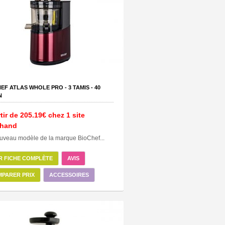
EF ATLAS WHOLE PRO -
3
TAMIS -
40
N
tir de
205.19€
chez 1 site
hand
uveau modèle de la marque BioChef...
R FICHE COMPLÈTE
AVIS
PARER PRIX
ACCESSOIRES