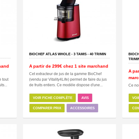
BIOCHEF ATLAS WHOLE -
3
TAMIS -
40
TR/MIN
BIOCH
TR/MI
hand
A partir de
299€
chez 1 site marchand
A par
Cet extracteur de jus de la gamme BioChef
marc
e tout
(vendu par Vitality4Life) permet de faire du jus
ts...
de fruits entiers. Ce modèle dispose d'une...
Ce no
VOIR FICHE COMPLÈTE
AVIS
VOI
COMPARER PRIX
ACCESSOIRES
COM