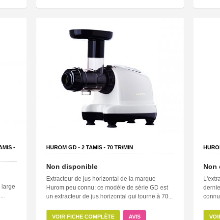
AMIS -
HUROM GD -
2
TAMIS -
70
TR/MIN
HUROM
Non disponible
Non 
Extracteur de jus horizontal de la marque
L'extr
 large
Hurom peu connu: ce modèle de série GD est
derni
..
un extracteur de jus horizontal qui tourne à 70...
connu 
VOIR FICHE COMPLÈTE
AVIS
VOI