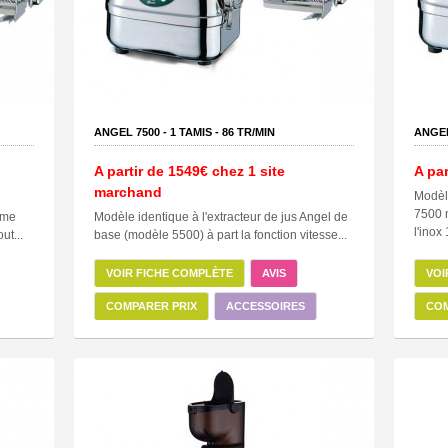
ANGEL 7500 -
1
TAMIS -
86
TR/MIN
ANGEL
A partir de
1549€
chez 1 site
A par
marchand
Modèle
7500 m
mme
Modèle identique à l'extracteur de jus Angel de
l'inox
ut...
base (modèle 5500) à part la fonction vitesse...
VOIR FICHE COMPLÈTE
AVIS
VOI
COMPARER PRIX
ACCESSOIRES
COM