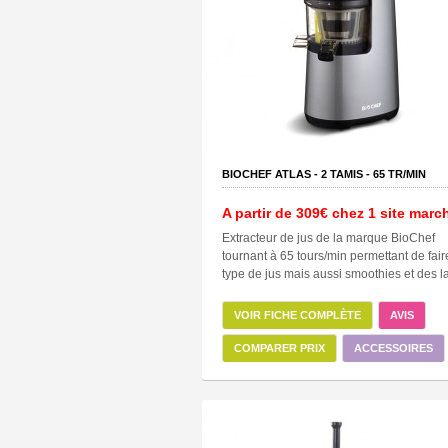
BIOCHEF ATLAS -
2
TAMIS -
65
TR/MIN
A partir de
309€
chez 1 site marc
Extracteur de jus de la marque BioChef
tournant à 65 tours/min permettant de fair
type de jus mais aussi smoothies et des lai
VOIR FICHE COMPLÈTE
AVIS
COMPARER PRIX
ACCESSOIRES