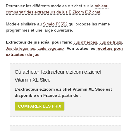
Retrouvez les différents modèles e.zichef sur le
tableau
comparatif des extracteurs de jus E.Zicom E.Zichef
.
Modèle similaire au
Siméo PJ552
qui propose les même
programmes et une large ouverture.
Extracteur de jus idéal pour faire
:
Jus d'herbes
,
Jus de fruits
,
Jus de légumes
,
Laits végétaux
.
Voir toutes les
recettes pour
extracteur de jus
.
Où acheter l'extracteur e.zicom e.zichef
Vitamin XL Slice
L'extracteur e.zicom e.zichef Vitamin XL Slice est
disponible en France à partir de
.
COMPARER LES PRIX