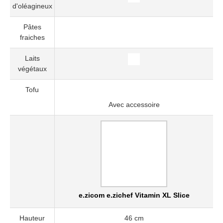
d'oléagineux
Pâtes
fraiches
Laits
végétaux
Tofu
Avec accessoire
e.zicom e.zichef Vitamin XL Slice
Hauteur
46 cm