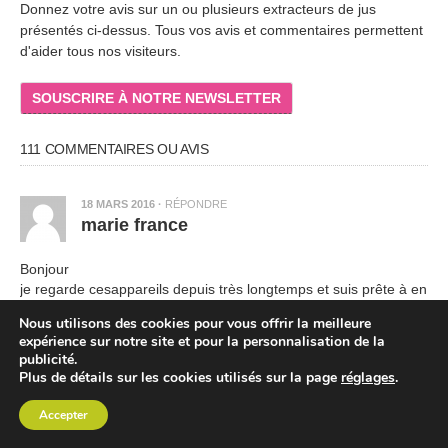
Donnez votre avis sur un ou plusieurs extracteurs de jus
présentés ci-dessus. Tous vos avis et commentaires permettent
d'aider tous nos visiteurs.
SOUSCRIRE À NOTRE NEWSLETTER
111 COMMENTAIRES OU AVIS
18 MARS 2016
·
RÉPONDRE
marie france
Bonjour
je regarde cesappareils depuis très longtemps et suis prête à en
acquérir un sur conseil de mon médecin
Nous utilisons des cookies pour vous offrir la meilleure
j’hésite entre ces 2 appareils qui correspondent à mon budget et
expérience sur notre site et pour la personnalisation de la
mes critères principaux
publicité.
biochef atlas whole vertical
Plus de détails sur les cookies utilisés sur la page
réglages
.
oscar neo horizontal
Accepter
– je souhaite pouvoir faire des jus de fruits et légumes (un peu
de vert mais pas essentiellement et pas de jus d herbe)