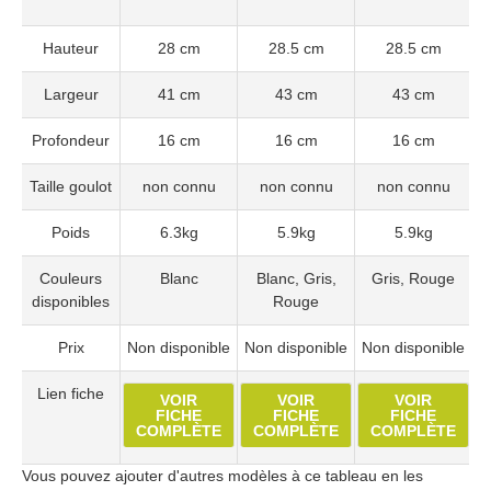
Hauteur
28 cm
28.5 cm
28.5 cm
Largeur
41 cm
43 cm
43 cm
Profondeur
16 cm
16 cm
16 cm
Taille goulot
non connu
non connu
non connu
Poids
6.3kg
5.9kg
5.9kg
Couleurs
Blanc
Blanc, Gris,
Gris, Rouge
disponibles
Rouge
Prix
Non disponible
Non disponible
Non disponible
N
Lien fiche
VOIR
VOIR
VOIR
FICHE
FICHE
FICHE
COMPLÈTE
COMPLÈTE
COMPLÈTE
Vous pouvez ajouter d'autres modèles à ce tableau en les