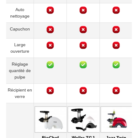
Auto
nettoyage
Capuchon
Large
ouverture
Réglage
quantité de
pulpe
Récipient en
verre
BioChef
Wellra TGJ
Jazz Twin