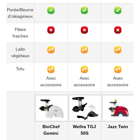
Purée/Beurre
d'oléagineux
Pâtes
fraiches
Laits
végétaux
Tofu
Avec
Avec
Avec
accessoire
accessoire
accessoire
BioChef
Wellra TGJ
Jazz Twin
Gemini
50S