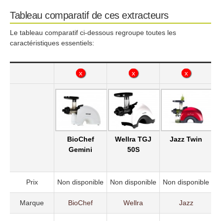
Tableau comparatif de ces extracteurs
Le tableau comparatif ci-dessous regroupe toutes les
caractéristiques essentiels:
x
x
x
x
x
x
BioChef
Wellra TGJ
Jazz Twin
Gemini
50S
Prix
Non disponible
Non disponible
Non disponible
N
Marque
BioChef
Wellra
Jazz