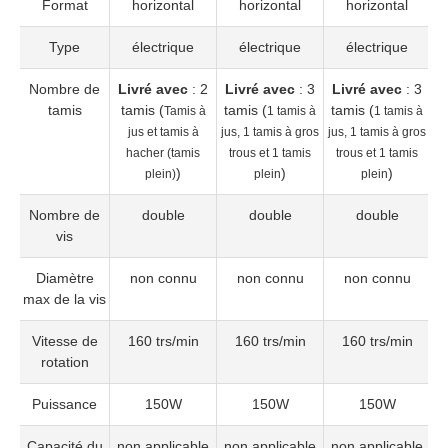
Format
horizontal
horizontal
horizontal
Type
électrique
électrique
électrique
Nombre de
Livré avec
: 2
Livré avec
: 3
Livré avec
: 3
L
tamis
tamis (
tamis (
tamis (
ta
Tamis à
1 tamis à
1 tamis à
jus et tamis à
jus, 1 tamis à gros
jus, 1 tamis à gros
à
hacher (tamis
trous et 1 tamis
trous et 1 tamis
)
)
)
plein)
plein
plein
Nombre de
double
double
double
vis
Diamètre
non connu
non connu
non connu
max de la vis
Vitesse de
160 trs/min
160 trs/min
160 trs/min
rotation
Puissance
150W
150W
150W
Capacité du
non applicable
non applicable
non applicable
n