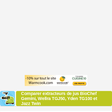
Comparer extracteurs de jus BioChef
Gemini, Wellra TGJ50, Yden TG100 et
Jazz Twin