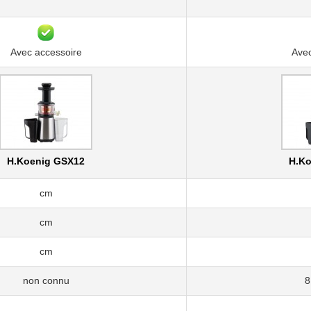
Avec accessoire
Avec
H.Koenig GSX12
H.Ko
cm
cm
cm
non connu
8