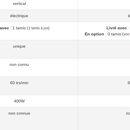
vertical
électrique
é
 avec
: 1 tamis (
)
Livré avec
:
1 tamis à jus
En option
: 0 tamis (
voir
unique
non connu
60 trs/min
6
400W
non connue
n