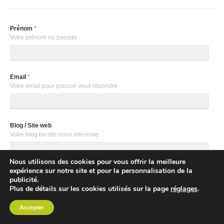
Prénom
*
Votre prénom ou pseudo
Email
*
Votre email pour pouvoir vous répondre
Blog / Site web
Votre blog ou site nous intéresse
Nous utilisons des cookies pour vous offrir la meilleure
expérience sur notre site et pour la personnalisation de la
Newsletter
publicité.
Souhaitez vous recevoir notre newsletter?
Plus de détails sur les cookies utilisés sur la page
réglages
.
Oui
Accepter
Votre message
*
Votre commentaire, question, remarque, ...