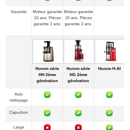
Garantie
Moteur garantie
Moteur garantie
5
10 ans. Pièces
10 ans. Pièces
garantie 2 ans.
garantie 2 ans.
Hurom série
Hurom série
Hurom H-AI
HH 2ème
HG 2ème
génération
génération
Auto
nettoyage
Capuchon
Large