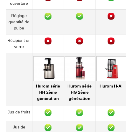
ouverture
Réglage
quantité de
pulpe
Récipient en
verre
Hurom série
Hurom série
Hurom H-AI
HH 2ème
HG 2ème
génération
génération
Jus de fruits
Jus de