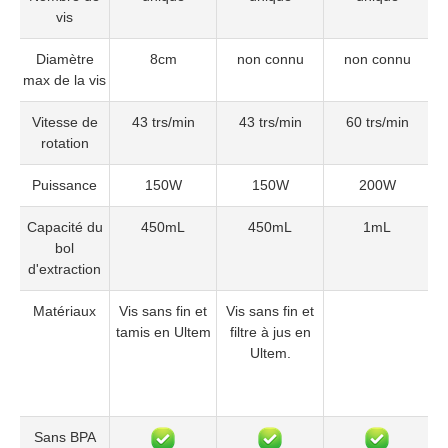
vis
Diamètre
8cm
non connu
non connu
max de la vis
Vitesse de
43 trs/min
43 trs/min
60 trs/min
rotation
Puissance
150W
150W
200W
Capacité du
450mL
450mL
1mL
bol
d'extraction
Matériaux
Vis sans fin et
Vis sans fin et
tamis en Ultem
filtre à jus en
C
Ultem.
Sans BPA