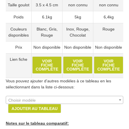
Taille goulot
3.5 x 4.5 cm
non connu
non connu
Poids
6.1kg
5kg
6,4kg
Couleurs
Blanc, Gris,
Inox, Rouge,
Rouge
disponibles
Rouge
Chocolat
Prix
Non disponible
Non disponible
Non disponible
N
Lien fiche
VOIR
VOIR
VOIR
FICHE
FICHE
FICHE
COMPLÈTE
COMPLÈTE
COMPLÈTE
Vous pouvez ajouter d'autres modèles à ce tableau en les
sélectionnant dans la liste ci-dessous:
Choisir modèle
AJOUTER AU TABLEAU
Notes sur le tableau comparatif: