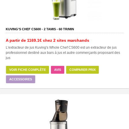
KUVING’S CHEF CS600 -
2
TAMIS -
60
TR/MIN
A partir de
1169.1€
chez 2 sites marchands
L'extracteur de jus Kuving's Whole Chef CS600 est un extracteur de jus
professionnel destiné aux bars à jus et autre commerçants proposant des
jus
VOIR FICHE COMPLÈTE
AVIS
COMPARER PRIX
ACCESSOIRES