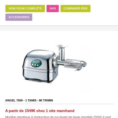
VOIR FICHE COMPLÈTE
AVIS
COMPARER PRIX
ACCESSOIRES
ANGEL 7500 -
1
TAMIS -
86
TR/MIN
A partir de
1549€
chez 1 site marchand
Modèle identique à l'extracteur de jus Angel de base (modèle 5500) à part