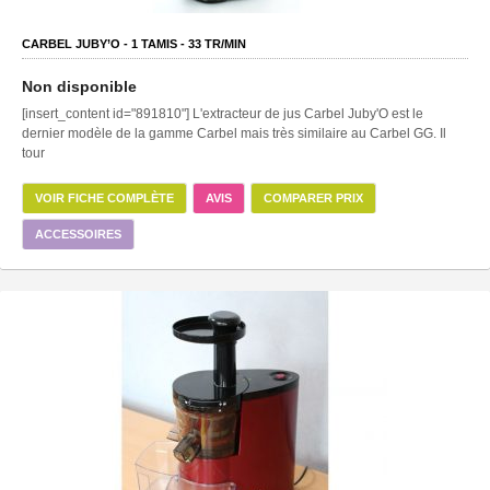
CARBEL JUBY’O -
1
TAMIS -
33
TR/MIN
Non disponible
[insert_content id="891810"] L'extracteur de jus Carbel Juby'O est le
dernier modèle de la gamme Carbel mais très similaire au Carbel GG. Il
tour
VOIR FICHE COMPLÈTE
AVIS
COMPARER PRIX
ACCESSOIRES