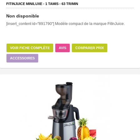
FITINJUICE MINILUXE -
1
TAMIS -
63
TR/MIN
Non disponible
[insert_content id="891790"] Modèle compact de la marque FitInJuice.
VOIR FICHE COMPLÈTE
AVIS
COMPARER PRIX
ACCESSOIRES