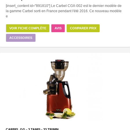
[insert_content id="891810"] Le Carbel CGX-002 est le dernier modèle de
la gamme Carbel sorti en France pendant l'été 2016. Ce nouveau modèle
e
VOIR FICHE COMPLÈTE
AVIS
COMPARER PRIX
ACCESSOIRES
CARBEL GG -
3
TAMIS -
33
TR/MIN