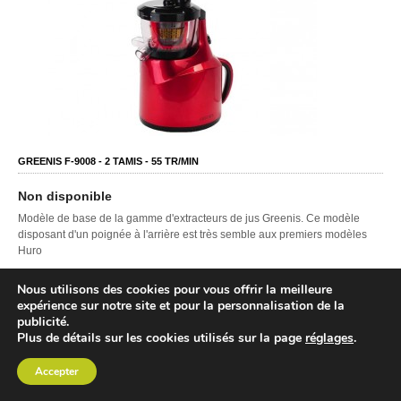
GREENIS F-9008 -
2
TAMIS -
55
TR/MIN
Non disponible
Modèle de base de la gamme d'extracteurs de jus Greenis. Ce modèle
disposant d'un poignée à l'arrière est très semble aux premiers modèles
Huro
Nous utilisons des cookies pour vous offrir la meilleure
VOIR FICHE COMPLÈTE
AVIS
COMPARER PRIX
expérience sur notre site et pour la personnalisation de la
ACCESSOIRES
publicité.
Plus de détails sur les cookies utilisés sur la page
réglages
.
Accepter