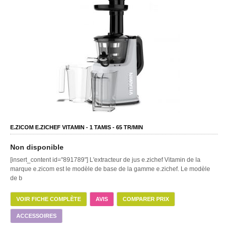
E.ZICOM E.ZICHEF VITAMIN -
1
TAMIS -
65
TR/MIN
Non disponible
[insert_content id="891789"] L'extracteur de jus e.zichef Vitamin de la
marque e.zicom est le modèle de base de la gamme e.zichef. Le modèle
de b
VOIR FICHE COMPLÈTE
AVIS
COMPARER PRIX
ACCESSOIRES