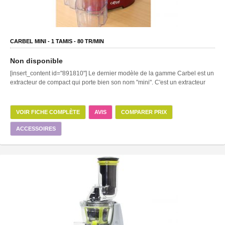
CARBEL MINI -
1
TAMIS -
80
TR/MIN
Non disponible
[insert_content id="891810"] Le dernier modèle de la gamme Carbel est un
extracteur de compact qui porte bien son nom "mini". C'est un extracteur
VOIR FICHE COMPLÈTE
AVIS
COMPARER PRIX
ACCESSOIRES