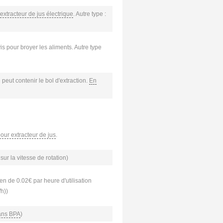
extracteur de jus électrique
. Autre type :
vis pour broyer les aliments. Autre type
peut contenir le bol d'extraction.
En
pour extracteur de jus
.
sur la vitesse de rotation)
n de 0.02€ par heure d'utilisation
Wh))
ans BPA
)