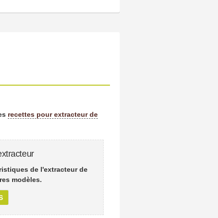
les
recettes pour extracteur de
xtracteur
istiques de l'extracteur de
res modèles.
S