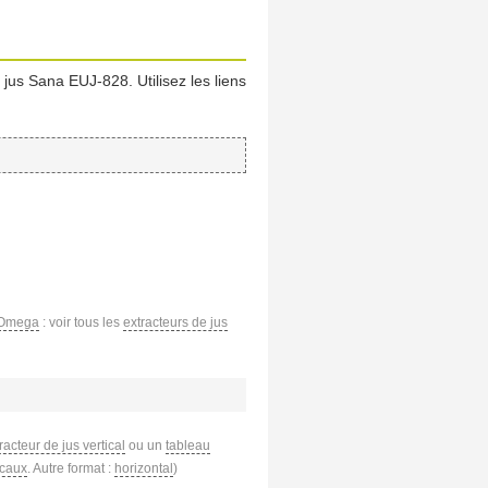
 jus Sana EUJ-828. Utilisez les liens
 Omega
: voir tous les
extracteurs de jus
racteur de jus vertical
ou un
tableau
icaux
. Autre format :
horizontal
)