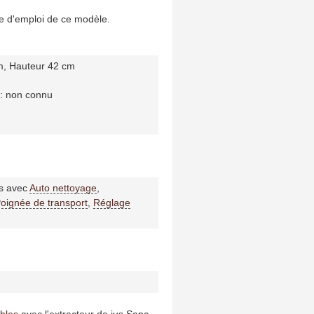
e d'emploi de ce modèle.
m, Hauteur 42 cm
 : non connu
rs avec
Auto nettoyage
,
oignée de transport
,
Réglage
bles
avec l'extracteur de jus Sana