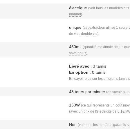
électrique
(voir tous les modèles dits
manuel
)
unique
(cet extracteur utilise 1 seule 
de vis :
double vis
)
450mL
(quantité maximale de jus que 
savoir plus
)
Livré avec
: 3 tamis
En option
: 0 tamis
En savoir plus sur les
différents tamis 
43 tours par minute
(
en savoir plus
150W
(ce qui représente un coût moye
(avec un prix de l'électricité de 0.1€/k
Non
(voir tous les modèles
garantis s