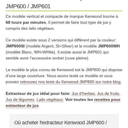
JMP600 / JMP601
Ce modèle vertical et compacte de marque Kenwood tourne à
68 tours par minutes
. Il permet de faire tout type de jus y
compris des laits végétaux.
Ce modèle existe sous 2 versions qui diffèrent par la couleur:
JMP600SI
(modèle Argent, SI=SIlver) et le modèle
JMP600WH
(modèle Blanc, WH=WHite). Il existe aussi le JMP601 qui
semble avoir l’accessoire sorbet (cuve pleine).
Le modèle le plus connu de Kenwood est le JMP800 qui dispose
d’une large ouverture. Nous avons testé ce modèle et vous
pouvez
retrouvez nos tests du Kenwood JMP800 sur notre blog
.
Extracteur de jus idéal pour faire
:
Jus d'herbes
,
Jus de fruits
,
Jus de légumes
,
Laits végétaux
.
Voir toutes les
recettes pour
extracteur de jus
.
Où acheter l'extracteur Kenwood JMP600 /