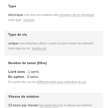
Type
électrique
(voir tous les modèles dits
extracteur de jus électrique
.
Autre type :
manuel
)
Type de vis
unique
(cet extracteur utilise 1 seule vis pour broyer les aliments.
Autre type de vis :
double vis
)
Nombre de tamis (filtre)
Livré avec
: 1 tamis
En option
: 0 tamis
En savoir plus sur les
différents tamis pour extracteur de jus
.
Vitesse de rotation
33 tours par minute
(
en savoir plus
sur la vitesse de rotation)