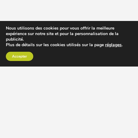
Nous utilisons des cookies pour vous offrir la meilleure
expérience sur notre site et pour la personnalisation de la
publicité.
Plus de détails sur les cookies utilisés sur la page
réglages
.
Accepter
CHOISIR EXTRACTEUR DE JUS
COMPARER PRIX DES EXTRACTEURS DE JUS
RECETTES EXTRACTEUR DE JUS
ACCESSOIRE EXTRACTEUR DE JUS
MODÈLES ET MARQUES