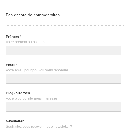
Pas encore de commentaires...
Prénom
*
Votre prénom ou pseudo
Email
*
Votre email pour pouvoir vous répondre
Blog / Site web
Votre blog ou site nous intéresse
Newsletter
Souhaitez vous recevoir notre newsletter?