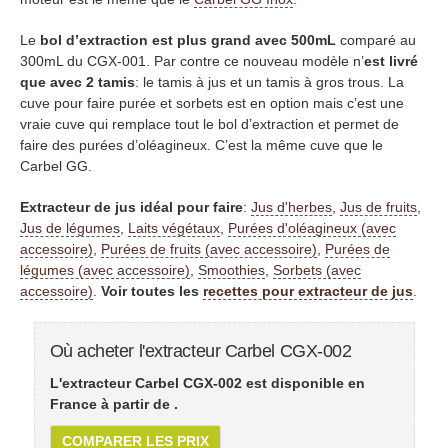
Le
bol d’extraction est plus grand avec 500mL
comparé au
300mL du CGX-001. Par contre ce nouveau modèle n’
est livré
que avec 2 tamis
: le tamis à jus et un tamis à gros trous. La
cuve pour faire purée et sorbets est en option mais c’est une
vraie cuve qui remplace tout le bol d’extraction et permet de
faire des purées d’oléagineux. C’est la même cuve que le
Carbel GG.
Extracteur de jus idéal pour faire
:
Jus d'herbes
,
Jus de fruits
,
Jus de légumes
,
Laits végétaux
,
Purées d'oléagineux (avec
accessoire)
,
Purées de fruits (avec accessoire)
,
Purées de
légumes (avec accessoire)
,
Smoothies
,
Sorbets (avec
accessoire)
.
Voir toutes les
recettes pour extracteur de jus
.
Où acheter l'extracteur Carbel CGX-002
L'extracteur Carbel CGX-002 est disponible en
France à partir de
.
COMPARER LES PRIX