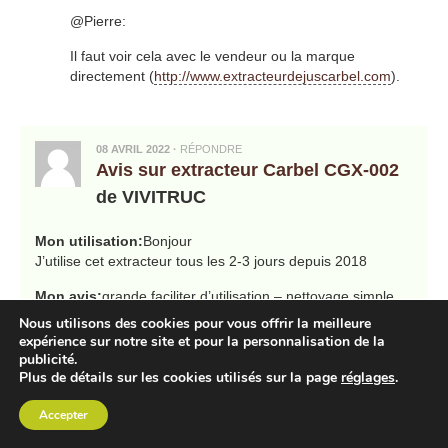
@Pierre:
Il faut voir cela avec le vendeur ou la marque
directement (
http://www.extracteurdejuscarbel.com
).
08 AVRIL 2022
·
RÉPONDRE
Avis sur extracteur Carbel CGX-002
de VIVITRUC
Mon utilisation:
Bonjour
J’utilise cet extracteur tous les 2-3 jours depuis 2018
Mon avis:
grande faciliter d’utilisation – nettoyage simple
eau et savon liquide avec la petite brossette RAS.
Nous utilisons des cookies pour vous offrir la meilleure
je fais environ 2 litres en une seule fois – les jus sont très
expérience sur notre site et pour la personnalisation de la
bons et de très bonne qualité.
publicité.
Plus de détails sur les cookies utilisés sur la page
réglages
.
1er achat extracteur CARBEL – je resterai fidèle à CARBEL.
LE TOP.
Accepter
Note ExtracteurDeJus.com
: la société Carbel est en