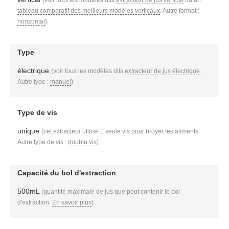
(voir tous les modèles dits
extracteur de jus vertical
ou un
tableau comparatif des meilleurs modèles verticaux
. Autre format :
horizontal
)
Type
électrique
(voir tous les modèles dits
extracteur de jus électrique
.
Autre type :
manuel
)
Type de vis
unique
(cet extracteur utilise 1 seule vis pour broyer les aliments.
Autre type de vis :
double vis
)
Capacité du bol d'extraction
500mL
(quantité maximale de jus que peut contenir le bol
d'extraction.
En savoir plus
)