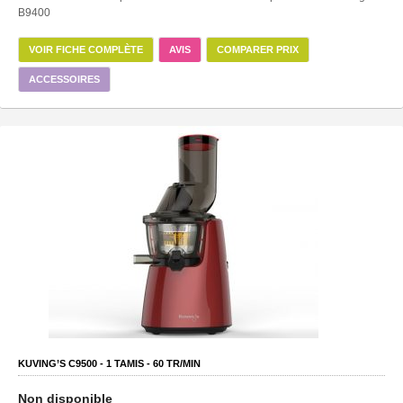
B9400
VOIR FICHE COMPLÈTE
AVIS
COMPARER PRIX
ACCESSOIRES
KUVING’S C9500 -
1
TAMIS -
60
TR/MIN
Non disponible