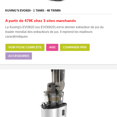
KUVING’S EVO820 -
1
TAMIS -
48
TR/MIN
A partir de
479€
chez 3 sites marchands
Le Kuving's EVO820 (ou EVO0820) est le dernier extracteur de jus du
leader mondial des extracteurs de jus. Il reprend les mailleurs
caractéristiques
VOIR FICHE COMPLÈTE
AVIS
COMPARER PRIX
ACCESSOIRES