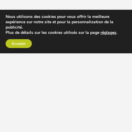
Nous utilisons des cookies pour vous offrir la meilleure
expérience sur notre site et pour la personnalisation de la
publicité.
Plus de détails sur les cookies utilisés sur la page
réglages
.
Accepter
CHOISIR EXTRACTEUR DE JUS
COMPARER PRIX DES EXTRACTEURS DE JUS
RECETTES EXTRACTEUR DE JUS
ACCESSOIRE EXTRACTEUR DE JUS
MODÈLES ET MARQUES
Extracteur de jus Angel
BioChef Atlas, Quantum et Axis