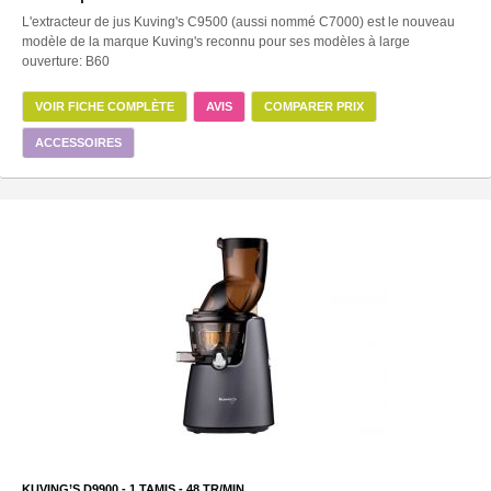
L'extracteur de jus Kuving's C9500 (aussi nommé C7000) est le nouveau
modèle de la marque Kuving's reconnu pour ses modèles à large
ouverture: B60
VOIR FICHE COMPLÈTE
AVIS
COMPARER PRIX
ACCESSOIRES
KUVING’S D9900 -
1
TAMIS -
48
TR/MIN