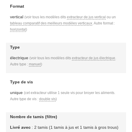
Format
vertical
(voir tous les modèles dits
extracteur de jus vertical
ou un
tableau comparatif des meilleurs modèles verticaux
. Autre format :
horizontal
)
Type
électrique
(voir tous les modèles dits
extracteur de jus électrique
.
Autre type :
manuel
)
Type de vis
unique
(cet extracteur utilise 1 seule vis pour broyer les aliments.
Autre type de vis :
double vis
)
Nombre de tamis (filtre)
Livré avec
: 2 tamis (1 tamis à jus et 1 tamis à gros trous)