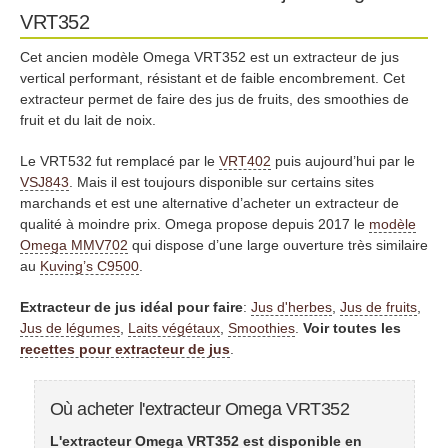
VRT352
Cet ancien modèle Omega VRT352 est un extracteur de jus
vertical performant, résistant et de faible encombrement. Cet
extracteur permet de faire des jus de fruits, des smoothies de
fruit et du lait de noix.
Le VRT532 fut remplacé par le
VRT402
puis aujourd’hui par le
VSJ843
. Mais il est toujours disponible sur certains sites
marchands et est une alternative d’acheter un extracteur de
qualité à moindre prix. Omega propose depuis 2017 le
modèle
Omega MMV702
qui dispose d’une large ouverture très similaire
au
Kuving’s C9500
.
Extracteur de jus idéal pour faire
:
Jus d'herbes
,
Jus de fruits
,
Jus de légumes
,
Laits végétaux
,
Smoothies
.
Voir toutes les
recettes pour extracteur de jus
.
Où acheter l'extracteur Omega VRT352
L'extracteur Omega VRT352 est disponible en