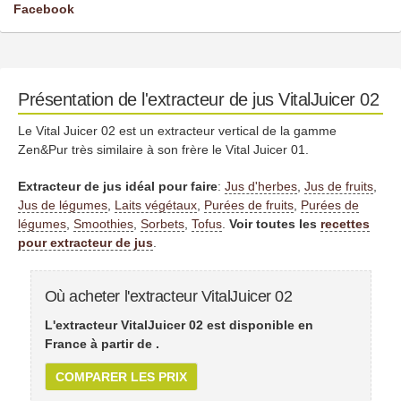
Facebook
Présentation de l'extracteur de jus VitalJuicer 02
Le Vital Juicer 02 est un extracteur vertical de la gamme
Zen&Pur très similaire à son frère le Vital Juicer 01.
Extracteur de jus idéal pour faire
:
Jus d'herbes
,
Jus de fruits
,
Jus de légumes
,
Laits végétaux
,
Purées de fruits
,
Purées de
légumes
,
Smoothies
,
Sorbets
,
Tofus
.
Voir toutes les
recettes
pour extracteur de jus
.
Où acheter l'extracteur VitalJuicer 02
L'extracteur VitalJuicer 02 est disponible en
France à partir de
.
COMPARER LES PRIX