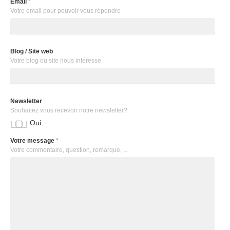
Email
*
Votre email pour pouvoir vous répondre
Blog / Site web
Votre blog ou site nous intéresse
Newsletter
Souhaitez vous recevoir notre newsletter?
Oui
Votre message
*
Votre commentaire, question, remarque, ...