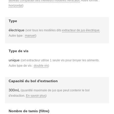
tableau comparatif des meilleurs modèles verticaux
. Autre format :
horizontal
)
Type
électrique
(voir tous les modèles dits
extracteur de jus électrique
.
Autre type :
manuel
)
Type de vis
unique
(cet extracteur utilise 1 seule vis pour broyer les aliments.
Autre type de vis :
double vis
)
Capacité du bol d'extraction
300mL
(quantité maximale de jus que peut contenir le bol
d'extraction.
En savoir plus
)
Nombre de tamis (filtre)