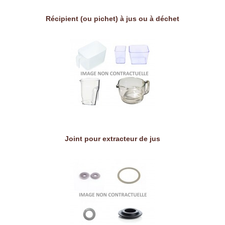
Récipient (ou pichet) à jus ou à déchet
Joint pour extracteur de jus