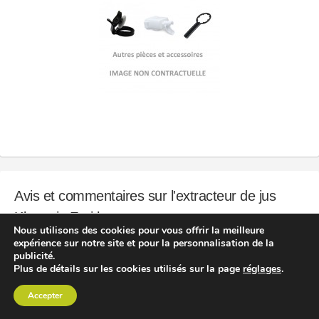
Avis et commentaires sur l'extracteur de jus
Klarstein Fruitberry
Nous utilisons des cookies pour vous offrir la meilleure
expérience sur notre site et pour la personnalisation de la
Ci-dessous vous pouvez lire des
commentaires ou avis sur
publicité.
cet extracteur de jus
. Vous pouvez ajouter votre propre avis ou
Plus de détails sur les cookies utilisés sur la page
réglages
.
votre question en
utilisant le formulaire
tout en bas.
Accepter
SOUSCRIRE À NOTRE NEWSLETTER