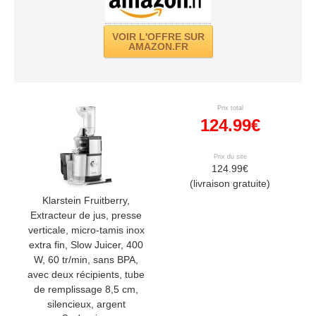
VOIR L'OFFRE SUR
AMAZON.FR
Prix total
124.99€
Prix du site
124.99€
(livraison gratuite)
Klarstein Fruitberry,
Extracteur de jus, presse
verticale, micro-tamis inox
extra fin, Slow Juicer, 400
W, 60 tr/min, sans BPA,
avec deux récipients, tube
de remplissage 8,5 cm,
silencieux, argent