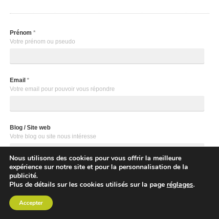
Prénom
*
Votre prénom ou pseudo
Email
*
Votre email pour pouvoir vous répondre
Blog / Site web
Votre blog ou site nous intéresse
Nous utilisons des cookies pour vous offrir la meilleure
expérience sur notre site et pour la personnalisation de la
publicité.
Newsletter
Plus de détails sur les cookies utilisés sur la page
réglages
.
Souhaitez vous recevoir notre newsletter?
Oui
Accepter
Votre message
*