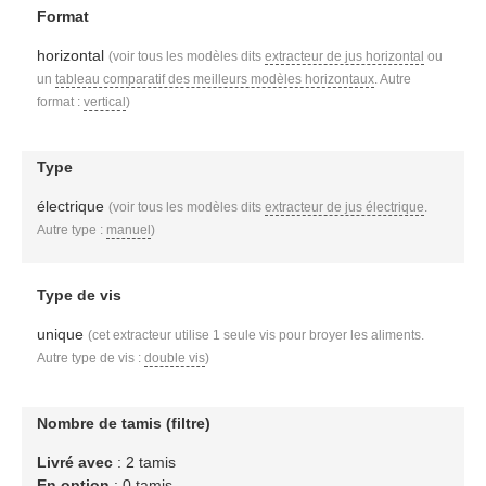
Format
horizontal
(voir tous les modèles dits
extracteur de jus horizontal
ou
un
tableau comparatif des meilleurs modèles horizontaux
. Autre
format :
vertical
)
Type
électrique
(voir tous les modèles dits
extracteur de jus électrique
.
Autre type :
manuel
)
Type de vis
unique
(cet extracteur utilise 1 seule vis pour broyer les aliments.
Autre type de vis :
double vis
)
Nombre de tamis (filtre)
Livré avec
: 2 tamis
En option
: 0 tamis