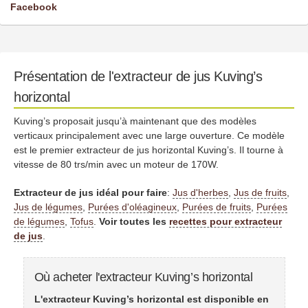
Facebook
Présentation de l'extracteur de jus Kuving’s
horizontal
Kuving’s proposait jusqu’à maintenant que des modèles
verticaux principalement avec une large ouverture. Ce modèle
est le premier extracteur de jus horizontal Kuving’s. Il tourne à
vitesse de 80 trs/min avec un moteur de 170W.
Extracteur de jus idéal pour faire
:
Jus d'herbes
,
Jus de fruits
,
Jus de légumes
,
Purées d'oléagineux
,
Purées de fruits
,
Purées
de légumes
,
Tofus
.
Voir toutes les
recettes pour extracteur
de jus
.
Où acheter l'extracteur Kuving’s horizontal
L'extracteur Kuving’s horizontal est disponible en