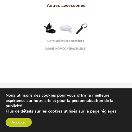
Autres accessoires
Nous utilisons des cookies pour vous offrir la meilleure
Avis et commentaires sur l'extracteur de jus
expérience sur notre site et pour la personnalisation de la
publicité.
Kuving’s horizontal
Plus de détails sur les cookies utilisés sur la page
réglages
.
Ci-dessous vous pouvez lire des
commentaires ou avis sur
Accepter
cet extracteur de jus
. Vous pouvez ajouter votre propre avis ou
votre question en
utilisant le formulaire
tout en bas.