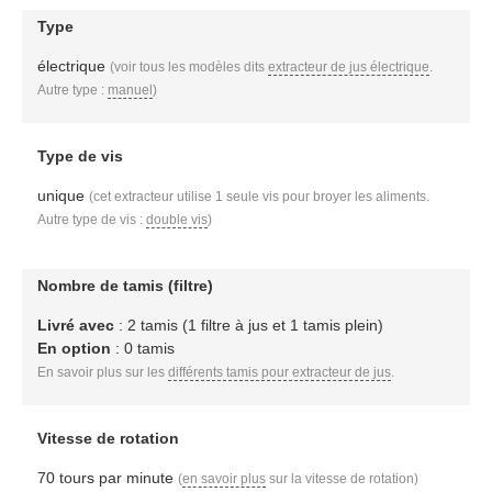
Type
électrique
(voir tous les modèles dits
extracteur de jus électrique
.
Autre type :
manuel
)
Type de vis
unique
(cet extracteur utilise 1 seule vis pour broyer les aliments.
Autre type de vis :
double vis
)
Nombre de tamis (filtre)
Livré avec
: 2 tamis (1 filtre à jus et 1 tamis plein)
En option
: 0 tamis
En savoir plus sur les
différents tamis pour extracteur de jus
.
Vitesse de rotation
70 tours par minute
(
en savoir plus
sur la vitesse de rotation)