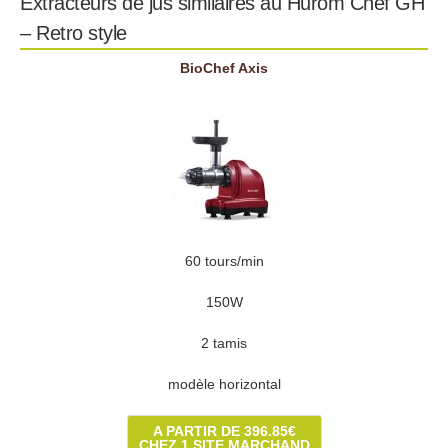
Extracteurs de jus similaires au Hurom Chef GH
– Retro style
BioChef Axis
60 tours/min
150W
2 tamis
modèle horizontal
A PARTIR DE 396.85€
CHEZ 1 SITE MARCHAND