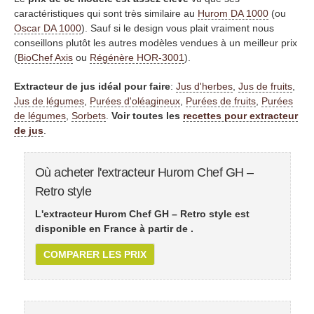
caractéristiques qui sont très similaire au
Hurom DA 1000
(ou
Oscar DA 1000
). Sauf si le design vous plait vraiment nous
conseillons plutôt les autres modèles vendues à un meilleur prix
(
BioChef Axis
ou
Régénère HOR-3001
).
Extracteur de jus idéal pour faire
:
Jus d'herbes
,
Jus de fruits
,
Jus de légumes
,
Purées d'oléagineux
,
Purées de fruits
,
Purées
de légumes
,
Sorbets
.
Voir toutes les
recettes pour extracteur
de jus
.
Où acheter l'extracteur Hurom Chef GH –
Retro style
L'extracteur Hurom Chef GH – Retro style est
disponible en France à partir de
.
COMPARER LES PRIX