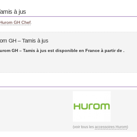
amis à jus
s Hurom GH Chef
.
rom GH – Tamis à jus
urom GH – Tamis à jus est disponible en France à partir de
.
(voir tous les
accessoires Hurom
)