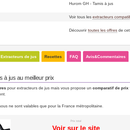
Hurom GH - Tamis à jus
Voir tous les
extracteurs compati
Découvrir
toutes les offres
de cet
Extracteurs de jus
Recettes
FAQ
Avis&Commentaires
à jus au meilleur prix
res
pour extracteurs de jus mais vous propose un
comparatif de prix
ent.
essous ne sont valables que pour la France métropolitaine.
Prix total
Voir sur le site