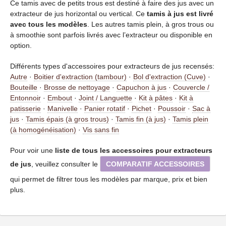
Ce tamis avec de petits trous est destiné à faire des jus avec un
extracteur de jus horizontal ou vertical. Ce
tamis à jus est livré
avec tous les modèles
. Les autres tamis plein, à gros trous ou
à smoothie sont parfois livrés avec l’extracteur ou disponible en
option.
Différents types d'accessoires pour extracteurs de jus recensés:
Autre
·
Boitier d'extraction (tambour)
·
Bol d'extraction (Cuve)
·
Bouteille
·
Brosse de nettoyage
·
Capuchon à jus
·
Couvercle /
Entonnoir
·
Embout
·
Joint / Languette
·
Kit à pâtes
·
Kit à
patisserie
·
Manivelle
·
Panier rotatif
·
Pichet
·
Poussoir
·
Sac à
jus
·
Tamis épais (à gros trous)
·
Tamis fin (à jus)
·
Tamis plein
(à homogénéisation)
·
Vis sans fin
Pour voir une
liste de tous les accessoires pour extracteurs
de jus
, veuillez consulter le
COMPARATIF ACCESSOIRES
qui permet de filtrer tous les modèles par marque, prix et bien
plus.