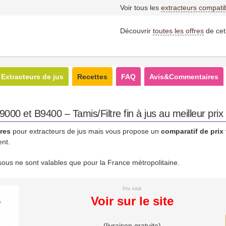
Voir tous les
extracteurs compati
Découvrir
toutes les offres
de cet
Extracteurs de jus
Recettes
FAQ
Avis&Commentaires
00 et B9400 – Tamis/Filtre fin à jus au meilleur prix
res
pour extracteurs de jus mais vous propose un
comparatif de prix
ent.
essous ne sont valables que pour la France métropolitaine.
Prix total
Voir sur le site
(livraison gratuite)