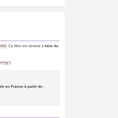
9400
. Ce filtre est destiné à
faire du
uving’s
.
ble en France à partir de
.