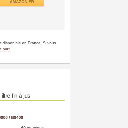
AMAZON.FR
us disponible en France. Si vous
e part
.
tre fin à jus
9000 / B9400
60 tours/min